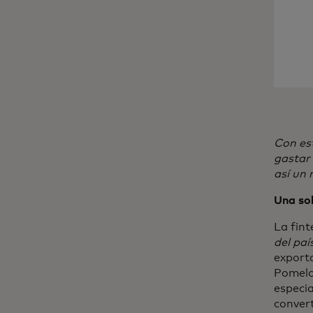
Con est
gastar
así un 
Una sol
La fint
del paí
exporta
Pomelo
especia
convert