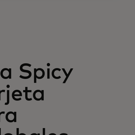
la Spicy
rjeta
ra