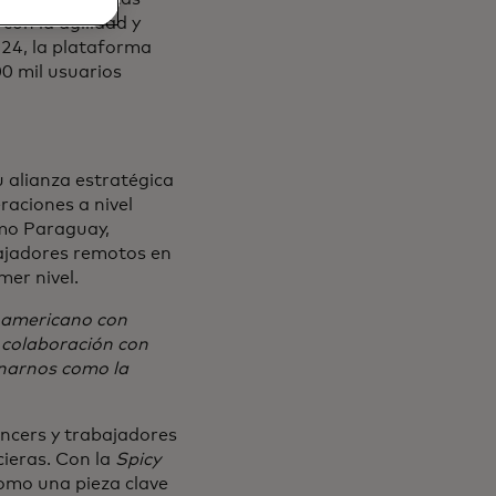
con la agilidad y
024, la plataforma
0 mil usuarios
u alianza estratégica
raciones a nivel
omo Paraguay,
bajadores remotos en
mer nivel.
noamericano con
 colaboración con
onarnos como la
ncers y trabajadores
ieras. Con la
Spicy
como una pieza clave