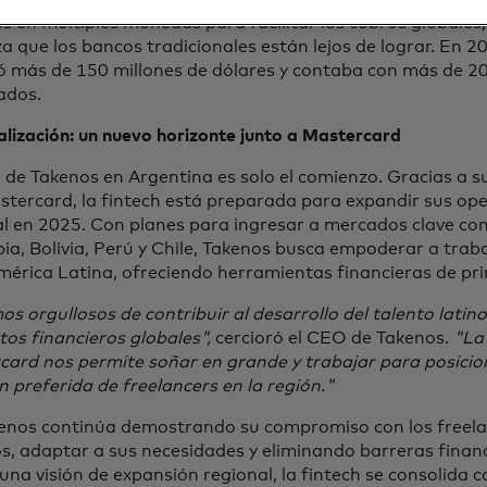
es en múltiples monedas para facilitar los cobros globales, 
a que los bancos tradicionales están lejos de lograr. En 2
ó más de 150 millones de dólares y contaba con más de 20
ados.
lización: un nuevo horizonte junto a Mastercard
o de Takenos en Argentina es solo el comienzo. Gracias a s
tercard, la fintech está preparada para expandir sus ope
al en 2025. Con planes para ingresar a mercados clave c
ia, Bolivia, Perú y Chile, Takenos busca empoderar a tra
érica Latina, ofreciendo herramientas financieras de pri
s orgullosos de contribuir al desarrollo del talento lati
os financieros globales",
cercioró el CEO de Takenos.
"La
card nos permite soñar en grande y trabajar para posici
n preferida de freelancers en la región."
kenos continúa demostrando su compromiso con los freela
, adaptar a sus necesidades y eliminando barreras financ
una visión de expansión regional, la fintech se consolida 