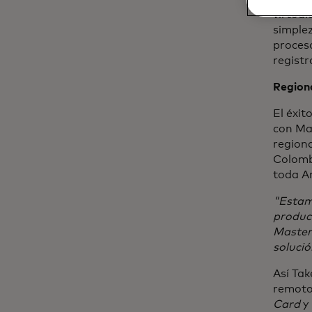
virtual
simplez
proces
registr
Regiona
El éxit
con Mas
region
Colomb
toda Am
"Estamo
product
Master
solució
Así Ta
remotos
Card
y 