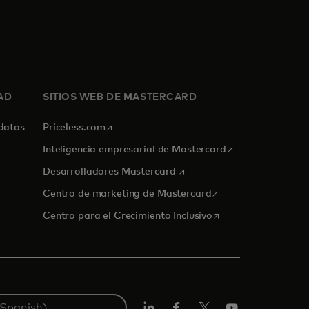
AD
SITIOS WEB DE MASTERCARD
se abre en una pestaña nueva
 datos
Priceless.com
se abre en una p
Inteligencia empresarial de Mastercard
se abre en una pestaña nue
Desarrolladores Mastercard
se abre en una pest
Centro de marketing de Mastercard
se abre en una pest
Centro para el Crecimiento Inclusivo