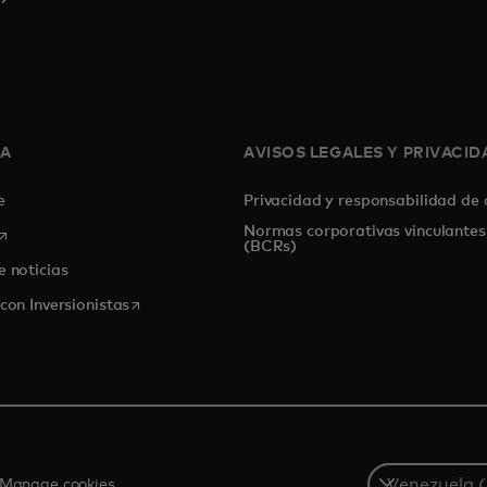
SA
AVISOS LEGALES Y PRIVACID
de
Privacidad y responsabilidad de
Normas corporativas vinculantes
se abre en una pestaña nueva
(BCRs)
e noticias
se abre en una pestaña nueva
con Inversionistas
Select
Manage cookies