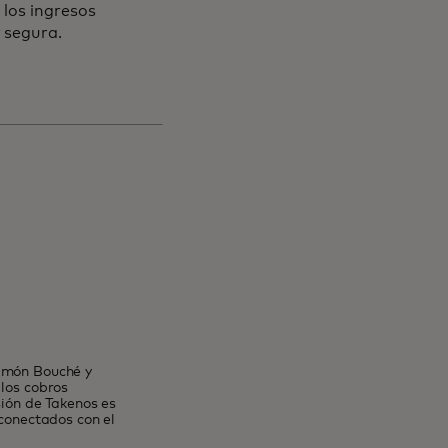
 los ingresos
 segura.
Simón Bouché y
 los cobros
sión de Takenos es
rconectados con el