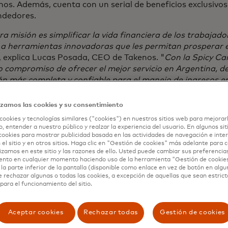
nos. Además, cuenta con un serial de beneficios exclusivos
dedores.
a misión es simplificar la vida financiera de los trabajad
 a herramientas innovadoras que les permitan prosperar
, explica Lucas Posada, CEO de Takenos. "
Con la Spicy Ca
o compromiso de ofrecer el mejor servicio en Argentina,
ión más completa y confiable para el manejo de ingresos 
eras."
izamos las cookies y su consentimiento
 parte, Santiago Witis, Country Manager en Argentina y C
cookies y tecnologías similares ("cookies") en nuestros sitios web para mejorar
a líder en tecnología financiera para la emisión, procesa
, entender a nuestro público y realzar la experiencia del usuario. En algunos sit
 de tarjetas en América Latina., detalló: "
Nos entusiasma 
cookies para mostrar publicidad basada en las actividades de navegación e inter
uir al desarrollo de la economía del conocimiento y la exp
 el sitio y en otros sitios. Haga clic en "Gestión de cookies" más adelante para
lizamos en este sitio y las razones de ello. Usted puede cambiar sus preferencia
s con la nueva infraestructura tecnológica de pagos regio
ento en cualquier momento haciendo uso de la herramienta "Gestión de cookie
dora propuesta de valor de Takenos
".
la parte inferior de la pantalla (disponible como enlace en vez de botón en algun
e rechazar algunas o todas las cookies, a excepción de aquellas que sean estri
para el funcionamiento del sitio.
 en procesamiento y tecnología financiera
s de 3 años de operación, Takenos, la startup creada por
Aceptar cookies
Rechazar todas
Gestión de cookies
a su posición como la fintech líder en Argentina para el 
dores "cross-border". La clave son sus funcionalidades p