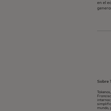
en el e
generad
Sobre 
Takenos,
Francisc
internac
simplifi
mundo, y