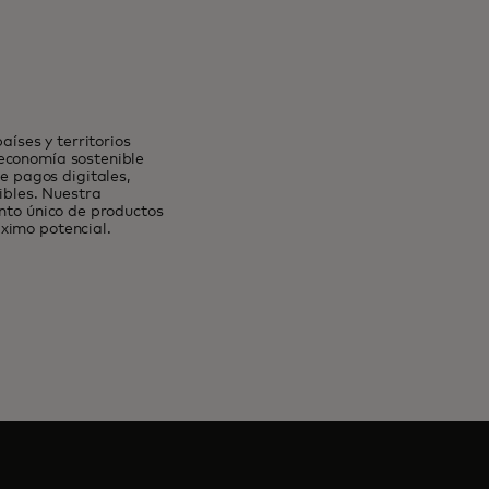
íses y territorios
 economía sostenible
 pagos digitales,
ibles. Nuestra
unto único de productos
ximo potencial.