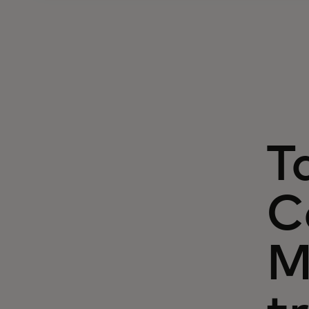
T
C
M