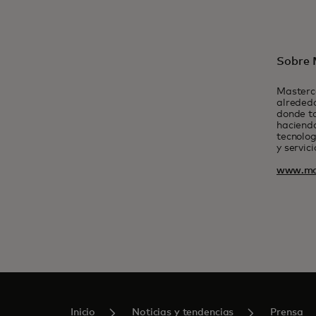
Sobre 
Masterc
alrededo
donde t
haciendo
tecnolog
y servic
www.ma
Inicio
Noticias y tendencias
Prensa