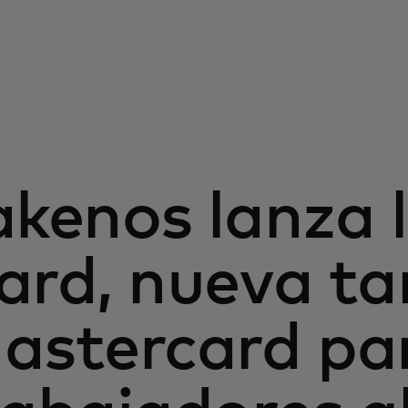
akenos lanza 
ard, nueva ta
astercard pa