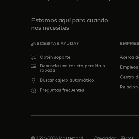
Estamos aquí para cuando
nos necesites
¿NECESITAS AYUDA?
EMPRE
Obtén soporte
Acerca 
Denuncia una tarjeta perdida o
Empleos
robada
Centro d
Buscar cajero automático
Relación 
Preguntas frecuentes
© 1994-2026 Mastercard.
Privacidad
Terms