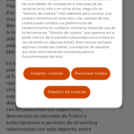
las actividades de navegación e intereses de los
Passion Card del segmento de crédito en
usuarios en el sitio y en otros sitios. Haga clic en
Ecuador como un concepto nuevo e
"Gestión de cookies" más adelante para conocer qué
innovador de Mastercard, de la mano del
cookies utilizamos en este sitio y las razones de ello.
Usted puede cambiar sus preferencias de
Banco del Austro, enfocado en
consentimiento en cualquier momento haciendo uso de
brindarles beneficios y experiencias
la herramienta "Gestión de cookies" que aparece en la
parte inferior de la pantalla (disponible como enlace en
diferenciales a los amantes del fútbol del
vez de botón en algunos sitios). Esto incluye rechazar
país",
afirmó Camilo Mier Country
algunas o todas las cookies, a excepción de aquellas
Manager de Mastercard para Ecuador.
que sean estrictamente necesarias para el
funcionamiento del sitio.
En Ecuador, donde gran parte de la
población se identifica como aficionada
Aceptar cookies
Rechazar todas
al fútbol, el concepto
"Passion Card"
representa una oportunidad única para
ofrecer beneficios exclusivos y
Gestión de cookies
experiencias en competiciones
deportivas de gran renombre, alianzas
con establecimientos deportivos,
descuentos en escuelas de fútbol y
subscripciones a servicios de streaming
relacionados con este deporte, entre