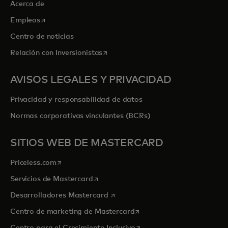
Acerca de
se abre en una pestaña nueva
Empleos
Centro de noticias
se abre en una pestaña nueva
Relación con Inversionistas
AVISOS LEGALES Y PRIVACIDAD
Privacidad y responsabilidad de datos
Normas corporativas vinculantes (BCRs)
SITIOS WEB DE MASTERCARD
se abre en una pestaña nueva
Priceless.com
se abre en una pestaña nueva
Servicios de Mastercard
se abre en una pestaña nueva
Desarrolladores Mastercard
se abre en una pestaña nu
Centro de marketing de Mastercard
se abre en una pestaña nu