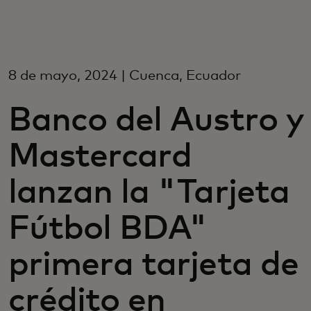
Para ti
Para empresas
8 de mayo, 2024 | Cuenca, Ecuador
Banco del Austro y
Para el mundo
Mastercard
Para innovadores
lanzan la "Tarjeta
Noticias y tendencias
Fútbol BDA"
primera tarjeta de
crédito en