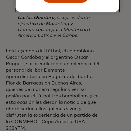
estadio
Carlos Quintero,
vicepresidente
ejecutivo de Marketing y
Comunicación para Mastercard
América Latina y el Caribe.
Las Leyendas del fútbol, el colombiano
Oscar Córdoba y el argentino Oscar
Ruggeri, sorprendieron a un miembro del
personal del bar Demente
Aguardientería en Bogotá y del bar La
Flor de Barracas en Buenos Aires,
quienes de manera regular viven su
pasión por el fútbol tras bambalinas y en
esta ocasión les dieron la noticia de que
ahora serían ellos quienes vivan y
disfruten la experiencia de un partido de
la CONMEBOL Copa América USA
2024TM.