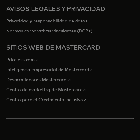
AVISOS LEGALES Y PRIVACIDAD
Privacidad y responsabilidad de datos
Normas corporativas vinculantes (BCRs)
SITIOS WEB DE MASTERCARD
se abre en una pestaña nueva
Priceless.com
se abre en una pestaña
Inteligencia empresarial de Mastercard
se abre en una pestaña nueva
Desarrolladores Mastercard
se abre en una pestaña nu
Centro de marketing de Mastercard
se abre en una pestaña nu
Centro para el Crecimiento Inclusivo