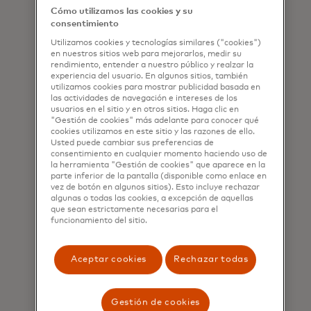
Esta activación, que
Cómo utilizamos las cookies y su
consentimiento
realmente me llena de
Utilizamos cookies y tecnologías similares ("cookies")
orgullo, refuerza el
en nuestros sitios web para mejorarlos, medir su
rendimiento, entender a nuestro público y realzar la
compromiso de
experiencia del usuario. En algunos sitios, también
utilizamos cookies para mostrar publicidad basada en
Mastercard de acercar a
las actividades de navegación e intereses de los
usuarios en el sitio y en otros sitios. Haga clic en
la gente al deporte que
"Gestión de cookies" más adelante para conocer qué
cookies utilizamos en este sitio y las razones de ello.
aman. Además,
Usted puede cambiar sus preferencias de
representa nuestro deseo
consentimiento en cualquier momento haciendo uso de
la herramienta "Gestión de cookies" que aparece en la
y esfuerzo por mantener
parte inferior de la pantalla (disponible como enlace en
vez de botón en algunos sitios). Esto incluye rechazar
la ola de retribución de
algunas o todas las cookies, a excepción de aquellas
que sean estrictamente necesarias para el
nuestra campaña "Giving
funcionamiento del sitio.
Back" sin dejar a nadie
atrás, y que comprueba
Aceptar cookies
Rechazar todas
que la pasión por el fútbol
va mucho más allá del
Gestión de cookies