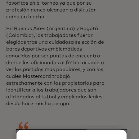
favoritos en el torneo ya que por su
profesión nunca alcanzan a disfrutar
como un hincha.
En Buenos Aires (Argentina) y Bogotá
(Colombia), los trabajadores fueron
elegidos tras una cuidadosa selección de
bares deportivos emblemáticos
conocidos por ser puntos de encuentro
donde los aficionados al fútbol acuden a
ver los partidos más populares, y con los
cuales Mastercard trabajó
estrechamente con los propietarios para
identificar a los trabajadores que son
aficionados al fútbol y empleados leales
desde hace mucho tiempo.