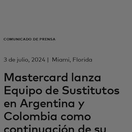
Para ti
Para empresas
COMUNICADO DE PRENSA
Para el mundo
3 de julio, 2024 | Miami, Florida
Para innovadores
Mastercard lanza
Equipo de Sustitutos
Noticias y tendencias
en Argentina y
Colombia como
continuación de su