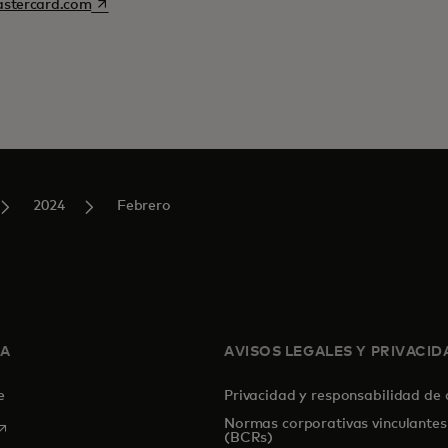
se abre en una pestaña nueva
stercard.com
2024
Febrero
SA
AVISOS LEGALES Y PRIVACID
de
Privacidad y responsabilidad de
Normas corporativas vinculantes
se abre en una pestaña nueva
(BCRs)