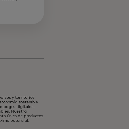
nueva
íses y territorios
 economía sostenible
 pagos digitales,
ibles. Nuestra
unto único de productos
ximo potencial.