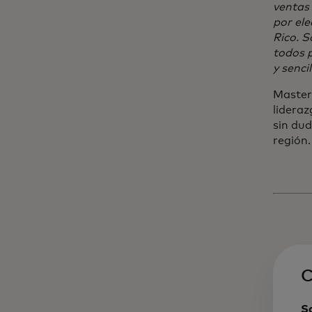
ventas 
por ele
Rico. S
todos 
y sencil
Masterc
lideraz
sin dud
regió
C
S