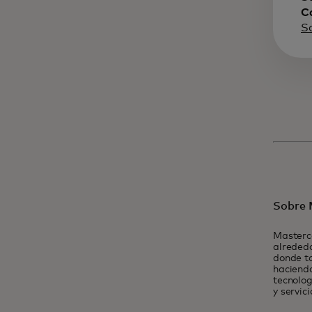
C
S
Sobre 
Masterc
alrededo
donde t
haciendo
tecnolog
y servic