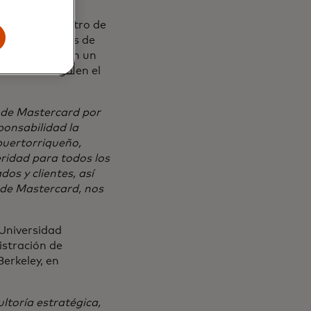
liderazgo dentro de
mo en equipos de
s resultaron en un
 de liderazgo en el
 de Mastercard por
ponsabilidad la
puertorriqueño,
ridad para todos los
dos y clientes, así
s de Mastercard, nos
 Universidad
istración de
erkeley, en
ltoría estratégica,