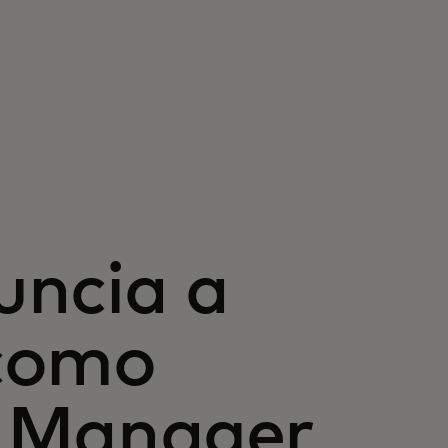
uncia a
como
 Manager