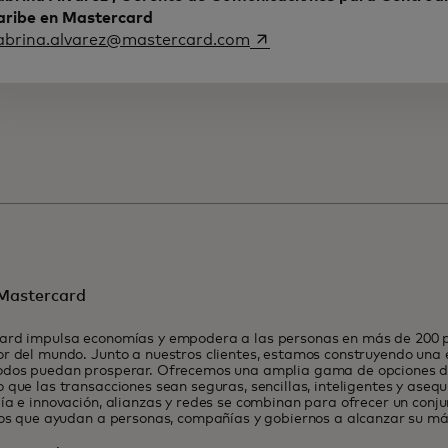
aribe en Mastercard
se abre en una pestaña 
abrina.alvarez@mastercard.com
Mastercard
ard impulsa economías y empodera a las personas en más de 200 pa
r del mundo. Junto a nuestros clientes, estamos construyendo una
odos puedan prosperar. Ofrecemos una amplia gama de opciones de
 que las transacciones sean seguras, sencillas, inteligentes y asequ
ía e innovación, alianzas y redes se combinan para ofrecer un conj
ios que ayudan a personas, compañías y gobiernos a alcanzar su má