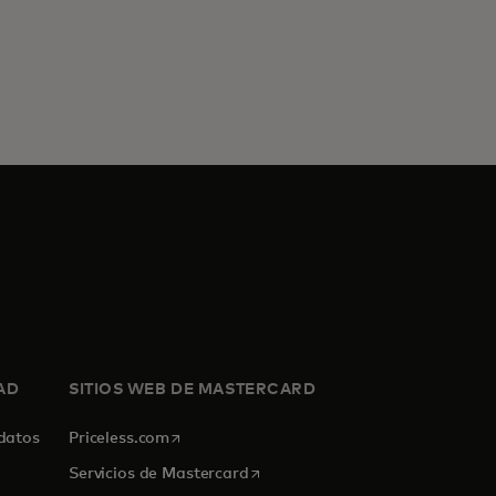
AD
SITIOS WEB DE MASTERCARD
se abre en una pestaña nueva
 datos
Priceless.com
se abre en una pestaña nueva
Servicios de Mastercard