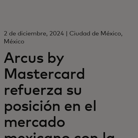
Para ti
Para empresas
2 de diciembre, 2024 | Ciudad de México,
México
Para el mundo
Arcus by
Mastercard
Para innovadores
refuerza su
Noticias y tendencias
posición en el
mercado