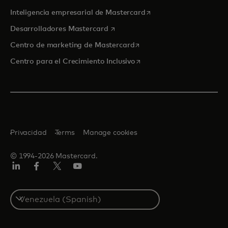
se abre en una pestaña
Inteligencia empresarial de Mastercard
se abre en una pestaña nueva
Desarrolladores Mastercard
se abre en una pestaña nu
Centro de marketing de Mastercard
se abre en una pestaña nu
Centro para el Crecimiento Inclusivo
Privacidad
Terms
Manage cookies
© 1994-2026 Mastercard.
LinkedIn
Facebook
Twitter/X
YouTube
Select
a
country