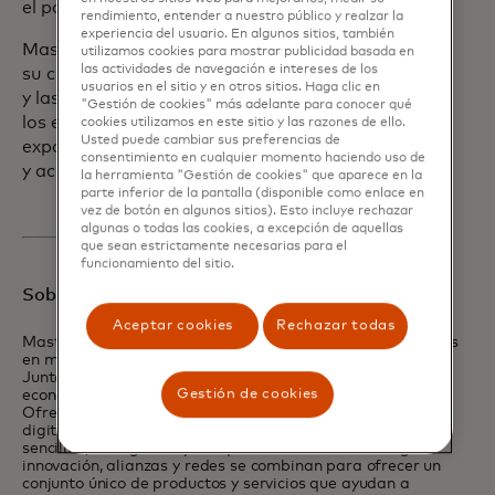
el país.
rendimiento, entender a nuestro público y realzar la
experiencia del usuario. En algunos sitios, también
Mastercard festeja este hito y reafirma
utilizamos cookies para mostrar publicidad basada en
las actividades de navegación e intereses de los
su compromiso con el sistema financiero
usuarios en el sitio y en otros sitios. Haga clic en
y las autoridades mexicanas, apoyando
"Gestión de cookies" más adelante para conocer qué
los esfuerzos de digitalización y
cookies utilizamos en este sitio y las razones de ello.
Usted puede cambiar sus preferencias de
expansión de los pagos digitales seguros
consentimiento en cualquier momento haciendo uso de
y accesibles.
la herramienta "Gestión de cookies" que aparece en la
parte inferior de la pantalla (disponible como enlace en
vez de botón en algunos sitios). Esto incluye rechazar
algunas o todas las cookies, a excepción de aquellas
que sean estrictamente necesarias para el
funcionamiento del sitio.
Sobre Mastercard
Aceptar cookies
Rechazar todas
Mastercard impulsa economías y empodera a las personas
en más de 200 países y territorios alrededor del mundo.
Junto a nuestros clientes, estamos construyendo una
Gestión de cookies
economía sostenible donde todos puedan prosperar.
Ofrecemos una amplia gama de opciones de pagos
digitales, haciendo que las transacciones sean seguras,
sencillas, inteligentes y asequibles. Nuestra tecnología e
innovación, alianzas y redes se combinan para ofrecer un
conjunto único de productos y servicios que ayudan a