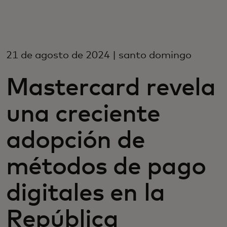
Para ti
Para empresas
21 de agosto de 2024 | santo domingo
Mastercard revela
Para el mundo
una creciente
Para innovadores
adopción de
Noticias y tendencias
métodos de pago
digitales en la
República