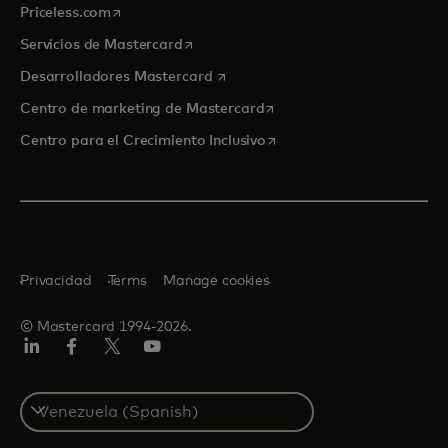
se abre en una pestaña nueva
Priceless.com
se abre en una pestaña nueva
Servicios de Mastercard
se abre en una pestaña nueva
Desarrolladores Mastercard
se abre en una pestaña nu
Centro de marketing de Mastercard
se abre en una pestaña nu
Centro para el Crecimiento Inclusivo
Privacidad
Terms
Manage cookies
© Mastercard 1994-2026.
LinkedIn
Facebook
Twitter/X
YouTube
Select
a
country