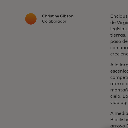
Enclaus
Christine Gibson
Colaborador
de Virg
legislat
tierras.
pasó de
con una
crecien
A lo lar
escénic
competi
aferra a
montaña
cielo. L
vida aqu
A media
Blacksb
arroyo B