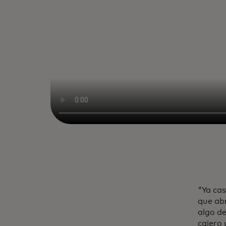
"Ya cas
que abr
algo de
cajero 