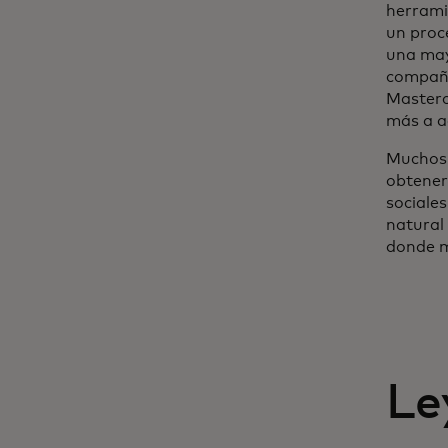
herrami
un proc
una may
compañí
Masterc
más a a
Muchos 
obtener
sociale
natural 
donde má
Le