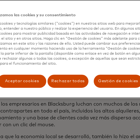
l creciente cuerpo docente y estudiantil. Hoy, cuando la e
 los más de 38,000 estudiantes de pregrado y posgrado r
izamos las cookies y su consentimiento
dentes de la ciudad.
cookies y tecnologías similares ("cookies") en nuestros sitios web para mejorar
, entender a nuestro público y realzar la experiencia del usuario. En algunos sit
ecuencia, el comercio late al ritmo del calendario univers
cookies para mostrar publicidad basada en las actividades de navegación e inter
yendo según la cadencia anual de jornadas de orientación,
 el sitio y en otros sitios. Haga clic en "Gestión de cookies" más adelante para
na de padres y, sobre todo, eventos deportivos. Aunque no
lizamos en este sitio y las razones de ello. Usted puede cambiar sus preferencia
ento en cualquier momento haciendo uso de la herramienta "Gestión de cookie
o universitario, los días de partido de los Hokies son inco
la parte inferior de la pantalla (disponible como enlace en vez de botón en algun
o expectante en el aire, perfumado con humo de leña y pro
e rechazar algunas o todas las cookies, a excepción de aquellas que sean estri
para el funcionamiento del sitio.
 música, las hileras de autocaravanas, la fiesta previa al
 por toda la ciudad. Según un estudio de 2015, los aficio
e fuera de la ciudad aportan 69 millones de dólares a la r
Aceptar cookies
Rechazar todas
Gestión de cookies
es cuartas partes de los restaurantes, hoteles y tiendas e
 promedio del 15% al 30% durante los fines de semana d
, los empresarios en Blacksburg luchan con muchos de lo
contrapartes en todo el país, incluidos los altos alquileres,
namiento y una base de clientes cada vez más dispersa a
 con un clic del mouse.
 que la economía local se desarrolló, también lo hizo el a