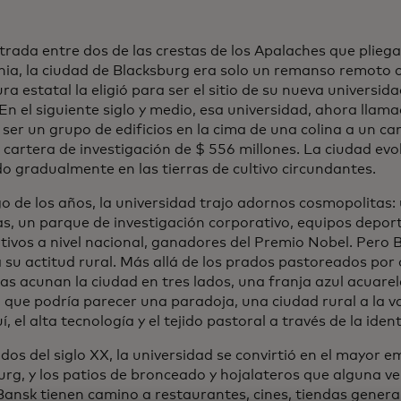
trada entre dos de las crestas de los Apalaches que pliega
inia, la ciudad de Blacksburg era solo un remanso remoto 
ura estatal la eligió para ser el sitio de su nueva universi
 En el siguiente siglo y medio, esa universidad, ahora llama
 ser un grupo de edificios en la cima de una colina a un c
 cartera de investigación de $ 556 millones. La ciudad evo
do gradualmente en las tierras de cultivo circundantes.
go de los años, la universidad trajo adornos cosmopolitas:
as, un parque de investigación corporativo, equipos deport
tivos a nivel nacional, ganadores del Premio Nobel. Pero 
 su actitud rural. Más allá de los prados pastoreados por o
s acunan la ciudad en tres lados, una franja azul acuarel
o que podría parecer una paradoja, una ciudad rural a la v
í, el alta tecnología y el tejido pastoral a través de la ident
dos del siglo XX, la universidad se convirtió en el mayor 
urg, y los patios de bronceado y hojalateros que alguna v
ansk tienen camino a restaurantes, cines, tiendas general