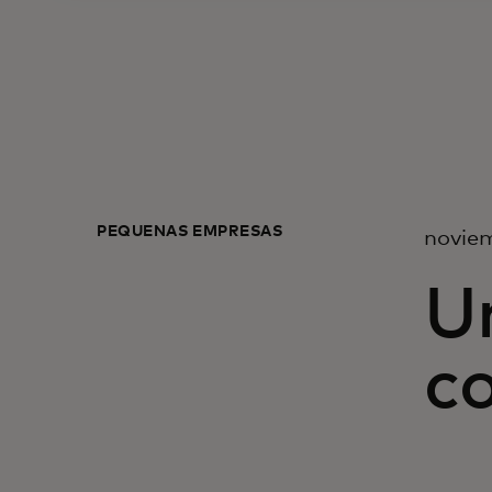
PEQUEÑAS EMPRESAS
novie
U
co