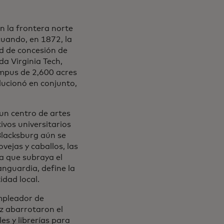
n la frontera norte
cuando, en 1872, la
dad de concesión de
da Virginia Tech,
ampus de 2,600 acres
lucionó en conjunto,
 un centro de artes
ivos universitarios
Blacksburg aún se
vejas y caballos, las
a que subraya el
anguardia, define la
idad local.
empleador de
ez abarrotaron el
es y librerías para