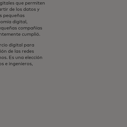
igitales que permiten
tir de los datos y
las pequeñas
omía digital,
pequeñas compañías
entemente cumplió.
io digital para
ión de las redes
nos. Es una elección
os e ingenieros,