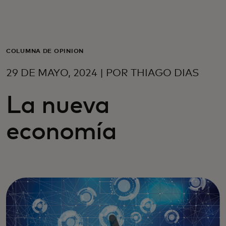
Para ti
Para empresas
COLUMNA DE OPINIÓN
29 DE MAYO, 2024 | POR THIAGO DIAS
Para el mundo
La nueva
Para innovadores
economía
Noticias y tendencias