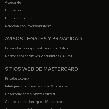
Acerca de
se abre en una pestaña nueva
Empleos
Centro de noticias
se abre en una pestaña nueva
Relación con Inversionistas
AVISOS LEGALES Y PRIVACIDAD
Privacidad y responsabilidad de datos
Normas corporativas vinculantes (BCRs)
SITIOS WEB DE MASTERCARD
se abre en una pestaña nueva
Priceless.com
se abre en una pestaña
Inteligencia empresarial de Mastercard
se abre en una pestaña nueva
Desarrolladores Mastercard
se abre en una pestaña nu
Centro de marketing de Mastercard