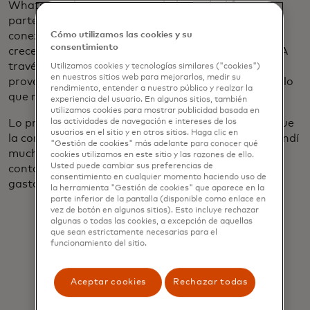
WhatsApp de otros emprendedores de diferentes
partes del país. Esto me ayudó a establecer nuevas
conexiones comerciales, pero también me ayudó a
Cómo utilizamos las cookies y su
consentimiento
crecer creativamente y a desarrollar nuevas ideas. A
través de estas redes contacté con un nuevo
Utilizamos cookies y tecnologías similares ("cookies")
en nuestros sitios web para mejorarlos, medir su
proveedor al que puedo comprar tela al por mayor, lo
rendimiento, entender a nuestro público y realzar la
que me supuso un importante ahorro.
experiencia del usuario. En algunos sitios, también
utilizamos cookies para mostrar publicidad basada en
Lo principal que gané de la capacitación de Ignite fue
las actividades de navegación e intereses de los
usuarios en el sitio y en otros sitios. Haga clic en
la confianza para crecer como mujer. También aprendí
"Gestión de cookies" más adelante para conocer qué
mucho sobre administración de empresas y
cookies utilizamos en este sitio y las razones de ello.
Usted puede cambiar sus preferencias de
contabilidad, ya que antes no sabía cuánto ganó o
consentimiento en cualquier momento haciendo uso de
gastado.
la herramienta "Gestión de cookies" que aparece en la
parte inferior de la pantalla (disponible como enlace en
vez de botón en algunos sitios). Esto incluye rechazar
algunas o todas las cookies, a excepción de aquellas
que sean estrictamente necesarias para el
funcionamiento del sitio.
Aceptar cookies
Rechazar todas
"Las personas que antes me decían