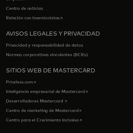
Centro de noticias
se abre en una pestaña nueva
Relación con Inversionistas
AVISOS LEGALES Y PRIVACIDAD
Privacidad y responsabilidad de datos
Normas corporativas vinculantes (BCRs)
SITIOS WEB DE MASTERCARD
se abre en una pestaña nueva
Priceless.com
se abre en una pestaña
Inteligencia empresarial de Mastercard
se abre en una pestaña nueva
Desarrolladores Mastercard
se abre en una pestaña nu
Centro de marketing de Mastercard
se abre en una pestaña nu
Centro para el Crecimiento Inclusivo