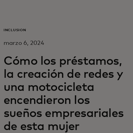
Para ti
Para empresas
INCLUSIÓN
marzo 6, 2024
Para el mundo
Cómo los préstamos,
Para innovadores
la creación de redes y
una motocicleta
Noticias y tendencias
encendieron los
sueños empresariales
de esta mujer