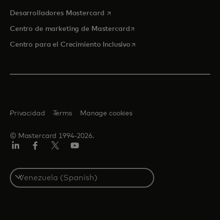
se abre en una pestaña nueva
Desarrolladores Mastercard
se abre en una pestaña nu
Centro de marketing de Mastercard
se abre en una pestaña nu
Centro para el Crecimiento Inclusivo
Privacidad
Terms
Manage cookies
© Mastercard 1994-2026.
LinkedIn
Facebook
Twitter/X
YouTube
Select
a
country