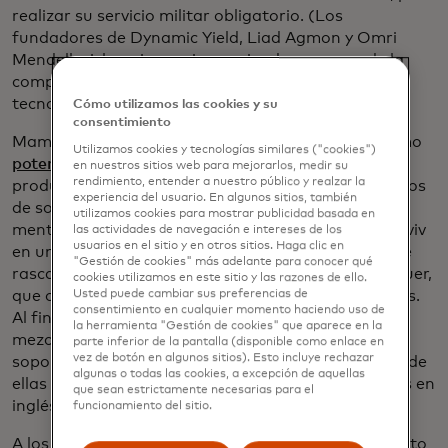
realizar su servicio militar obligatorio. (Los
fundadores de Dynamic Yield, Liad Agmon y Omri
Mendellevich, quienes siguen siendo asesores de la
compañía, también son veteranos de unidades
tecnológicas similares).
Cómo utilizamos las cookies y su
consentimiento
Mamram fue clave para la reputación de Israel como
Utilizamos cookies y tecnologías similares ("cookies")
potencia emprendedora en el sector de las startups
,
en nuestros sitios web para mejorarlos, medir su
rendimiento, entender a nuestro público y realzar la
produciendo un flujo constante de jóvenes ingenieros
experiencia del usuario. En algunos sitios, también
de software y programadores informáticos con
utilizamos cookies para mostrar publicidad basada en
mentalidad emprendedora que convirtieron a Tel Aviv
las actividades de navegación e intereses de los
usuarios en el sitio y en otros sitios. Haga clic en
en una potencia tecnológica, con la construcción de
"Gestión de cookies" más adelante para conocer qué
rascacielos elevar más allá de los ventanales de Bauer,
cookies utilizamos en este sitio y las razones de ello.
que ofrecen vistas del Mediterráneo entre las torres.
Usted puede cambiar sus preferencias de
consentimiento en cualquier momento haciendo uso de
Al final del corredor, los científicos de datos se
la herramienta "Gestión de cookies" que aparece en la
mezclan con los afiliados a los equipos de ventas y
parte inferior de la pantalla (disponible como enlace en
vez de botón en algunos sitios). Esto incluye rechazar
soporte en oficinas con paredes de cristal, muchas de
algunas o todas las cookies, a excepción de aquellas
ellas cubiertas de algoritmos y notas garabateadas en
que sean estrictamente necesarias para el
inglés y hebreo.
funcionamiento del sitio.
A los 22 años, Bauer estaba gestionando un proyecto