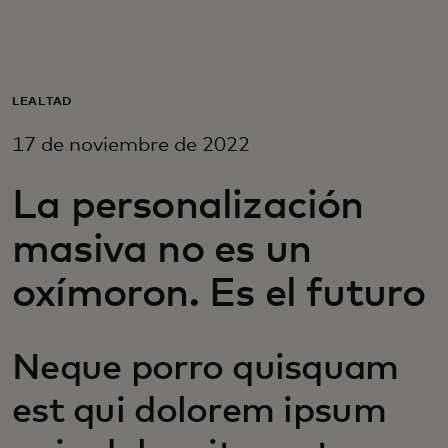
Para ti
Para empresas
LEALTAD
17 de noviembre de 2022
Para el mundo
La personalización
Para innovadores
masiva no es un
oxímoron. Es el futuro
Noticias y tendencias
Neque porro quisquam
est qui dolorem ipsum