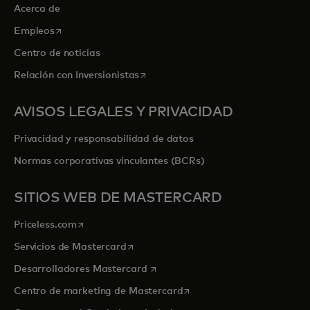
Acerca de
se abre en una pestaña nueva
Empleos
Centro de noticias
se abre en una pestaña nueva
Relación con Inversionistas
AVISOS LEGALES Y PRIVACIDAD
Privacidad y responsabilidad de datos
Normas corporativas vinculantes (BCRs)
SITIOS WEB DE MASTERCARD
se abre en una pestaña nueva
Priceless.com
se abre en una pestaña nueva
Servicios de Mastercard
se abre en una pestaña nueva
Desarrolladores Mastercard
se abre en una pestaña nu
Centro de marketing de Mastercard