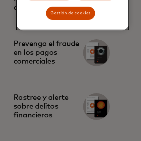
cuenta
Gestión de cookies
Prevenga el fraude
en los pagos
comerciales
Rastree y alerte
sobre delitos
financieros