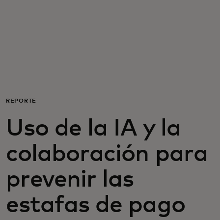
Para ti
Para empresas
Para el mundo
REPORTE
Para innovadores
Uso de la IA y la
Noticias y tendencias
colaboración para
prevenir las
estafas de pago