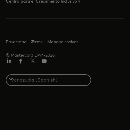
se abre en una pestaña nu
Centro para el Crecimiento Inclusivo
Privacidad
Terms
Manage cookies
© Mastercard 1994-2026.
LinkedIn
Facebook
Twitter/X
YouTube
Select
a
country