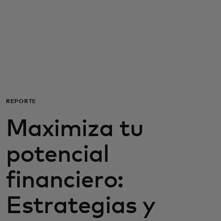
Para ti
Para empresas
Para el mundo
REPORTE
Para innovadores
Maximiza tu
Noticias y tendencias
potencial
financiero:
Estrategias y