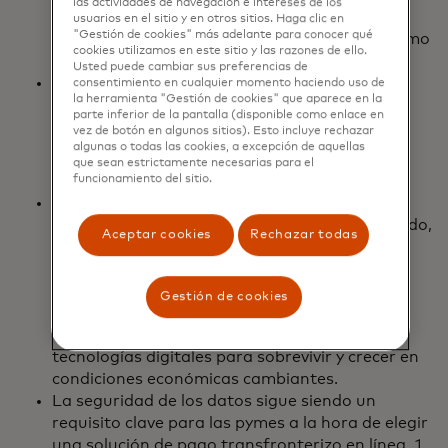
las actividades de navegación e intereses de los
plazo en el bienestar de los consumidores. El
usuarios en el sitio y en otros sitios. Haga clic en
"Gestión de cookies" más adelante para conocer qué
76% no pudo mantener de alguna manera como
cookies utilizamos en este sitio y las razones de ello.
resultado de un pago atrasado o fallido.
Usted puede cambiar sus preferencias de
Las pymes son cada vez más globales, lo que
consentimiento en cualquier momento haciendo uso de
la herramienta "Gestión de cookies" que aparece en la
genera la necesidad de soluciones de pago
parte inferior de la pantalla (disponible como enlace en
transfronterizas rápidas y seguras.
vez de botón en algunos sitios). Esto incluye rechazar
algunas o todas las cookies, a excepción de aquellas
que sean estrictamente necesarias para el
funcionamiento del sitio.
El 50% de las pymes realizan más negocios a
nivel internacional que en 2021. Como resultado,
Aceptar cookies
Rechazar todas
el 65% tiene la intención de buscar más
proveedores, socios y trabajadores a nivel
mundial para que las operaciones comerciales
Gestión de cookies
sean más estables. Y la mayoría de las pymes
también están aumentando su inversión en
tecnologías digitales para sobrevivir y crecer en
condiciones económicas cambiantes.
La seguridad de los datos sigue siendo un
requisito clave para las pymes a la hora de elegir
una solución de pago transfronterizo en línea. 1