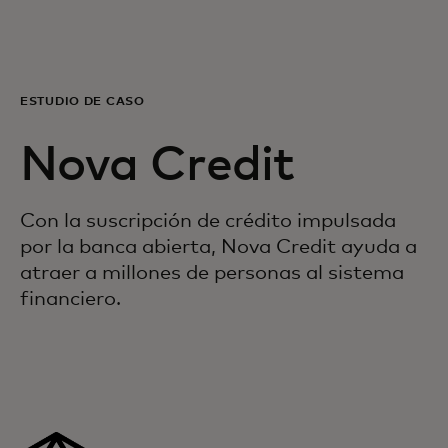
Para ti
Para empresas
ESTUDIO DE CASO
Nova Credit
Para el mundo
Con la suscripción de crédito impulsada
Para innovadores
por la banca abierta, Nova Credit ayuda a
atraer a millones de personas al sistema
Noticias y tendencias
financiero.