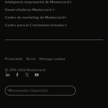
se abre en una pestaña
Inteligencia empresarial de Mastercard
se abre en una pestaña nueva
Desarrolladores Mastercard
se abre en una pestaña nu
Centro de marketing de Mastercard
se abre en una pestaña nu
Centro para el Crecimiento Inclusivo
Privacidad
Terms
Manage cookies
© 1994-2026 Mastercard.
LinkedIn
Facebook
Twitter/X
YouTube
Select
a
country