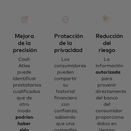
Mejora
Protección
Reducción
de la
de la
del
precisión
privacidad
riesgo
Cash
Los
La
Atlas
consumidores
información
puede
pueden
autorizada
identificar
compartir
para
prestatarios
su
provenir
cualificados
historial
directamente
que de
financiero
del banco
otro
con
del
modo
confianza,
consumidor
podrían
sabiendo
proporciona
haber
que una
datos en
sido
compañía
tiempo