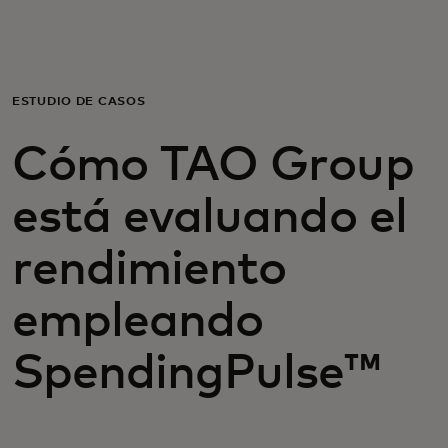
Para ti
Para empresas
ESTUDIO DE CASOS
Cómo TAO Group
Para el mundo
está evaluando el
Para innovadores
rendimiento
Noticias y tendencias
empleando
SpendingPulse™