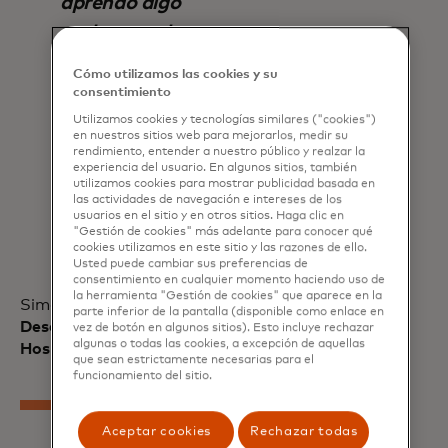
aprendo algo
realmente de
SpendingPulse ™ y de
Cómo utilizamos las cookies y su
personas que están
consentimiento
muy cerca de la
Utilizamos cookies y tecnologías similares ("cookies")
en nuestros sitios web para mejorarlos, medir su
economía
rendimiento, entender a nuestro público y realzar la
experiencia del usuario. En algunos sitios, también
estadounidense y de
utilizamos cookies para mostrar publicidad basada en
las actividades de navegación e intereses de los
algunos de los factores
usuarios en el sitio y en otros sitios. Haga clic en
"Gestión de cookies" más adelante para conocer qué
que la afectan.
cookies utilizamos en este sitio y las razones de ello.
Usted puede cambiar sus preferencias de
consentimiento en cualquier momento haciendo uso de
la herramienta "Gestión de cookies" que aparece en la
Simon Farrow
, Director Global de
parte inferior de la pantalla (disponible como enlace en
Desempeño Empresarial, Tao Group
vez de botón en algunos sitios). Esto incluye rechazar
algunas o todas las cookies, a excepción de aquellas
Hospitality
que sean estrictamente necesarias para el
funcionamiento del sitio.
Aceptar cookies
Rechazar todas