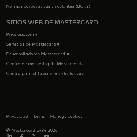
Normas corporativas vinculantes (BCRs)
SITIOS WEB DE MASTERCARD
se abre en una pestaña nueva
Priceless.com
se abre en una pestaña nueva
Servicios de Mastercard
se abre en una pestaña nueva
Desarrolladores Mastercard
se abre en una pestaña nu
Centro de marketing de Mastercard
se abre en una pestaña nu
Centro para el Crecimiento Inclusivo
Privacidad
Terms
Manage cookies
© Mastercard 1994-2026.