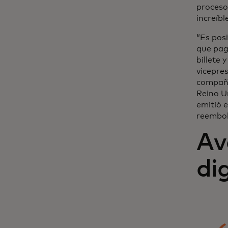
proceso
increíb
“Es pos
que pag
billete 
vicepre
compañí
Reino Un
emitió e
reembol
Av
di