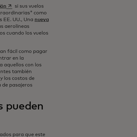
se abre en una pestaña nueva
ión
si sus vuelos
xtraordinarias" como
los EE. UU., Una
nueva
staña nueva
as aerolíneas
os cuando los vuelos
tan fácil como pagar
ntrar en la
a aquellos con los
ientes también
y los costos de
a de pasajeros
os pueden
ados para que este