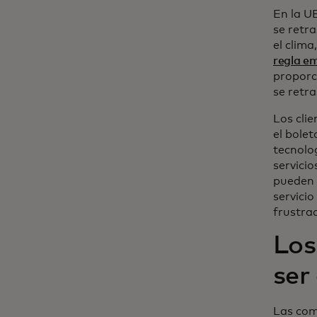
En la U
se retr
el clima
regla e
proporc
se retr
Los cli
el bolet
tecnolo
servici
pueden 
servicio
frustra
Los
ser
Las com