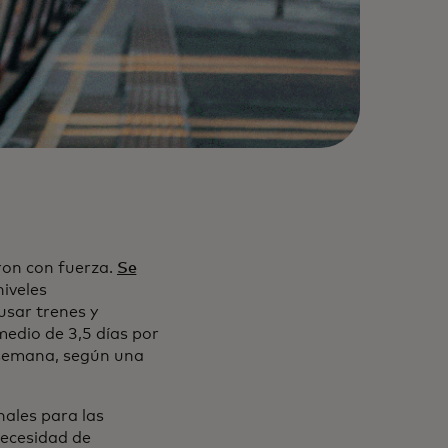
eron con fuerza.
Se
niveles
usar trenes y
omedio de 3,5 días por
 semana, según una
nales para las
necesidad de