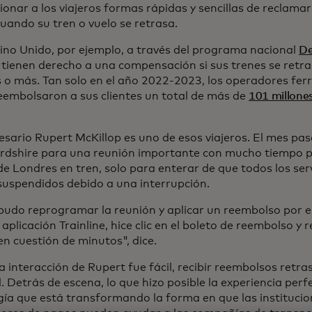
onar a los viajeros formas rápidas y sencillas de reclamar
uando su tren o vuelo se retrasa.
eino Unido, por ejemplo, a través del programa nacional
De
s tienen derecho a una compensación si sus trenes se retra
 o más. Tan solo en el año 2022-2023, los operadores ferr
eembolsaron a sus clientes un total de más de
101 millones
esario Rupert McKillop es uno de esos viajeros. El mes pas
rdshire para una reunión importante con mucho tiempo pa
de Londres en tren, solo para enterar de que todos los serv
suspendidos debido a una interrupción.
pudo reprogramar la reunión y aplicar un reembolso por el
 aplicación Trainline, hice clic en el boleto de reembolso y r
en cuestión de minutos", dice.
la interacción de Rupert fue fácil, recibir reembolsos retr
l. Detrás de escena, lo que hizo posible la experiencia perf
gía que está transformando la forma en que las institucion