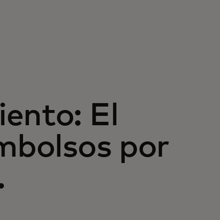
ento: El
embolsos por
.