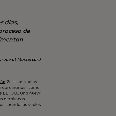
 días,
 proceso de
rimentan
rope at Mastercard
se abre en una pestaña nueva
ión
si sus vuelos
xtraordinarias" como
los EE. UU., Una
nueva
staña nueva
as aerolíneas
os cuando los vuelos