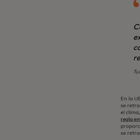
C
e
c
re
Tu
En la U
se retr
el clima
regla e
proporc
se retr