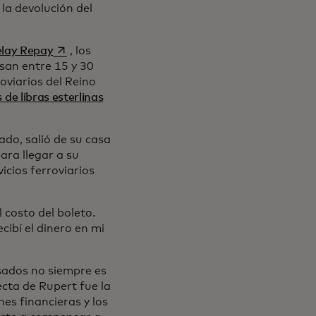
 la devolución del
se abre en una pestaña nueva
lay Repay
, los
san entre 15 y 30
oviarios del Reino
se abre en una pestaña nueva
 de libras esterlinas
ado, salió de su casa
ra llegar a su
icios ferroviarios
 costo del boleto.
ecibí el dinero en mi
asados no siempre es
ecta de Rupert fue la
es financieras y los