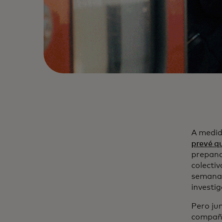
A medida
prevé q
prepand
colectiv
semana,
investi
Pero ju
compañí