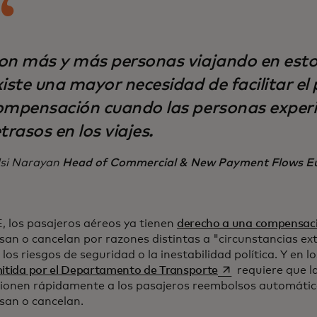
on más y más personas viajando en estos
xiste una mayor necesidad de facilitar el
ompensación cuando las personas expe
trasos en los viajes.
lsi Narayan
Head of Commercial & New Payment Flows Eu
E, los pasajeros aéreos ya tienen
derecho a una compensac
asan o cancelan por razones distintas a "circunstancias e
, los riesgos de seguridad o la inestabilidad política. Y en 
se abre en una pe
mitida por el Departamento de Transporte
requiere que l
ionen rápidamente a los pasajeros reembolsos automátic
asan o cancelan.