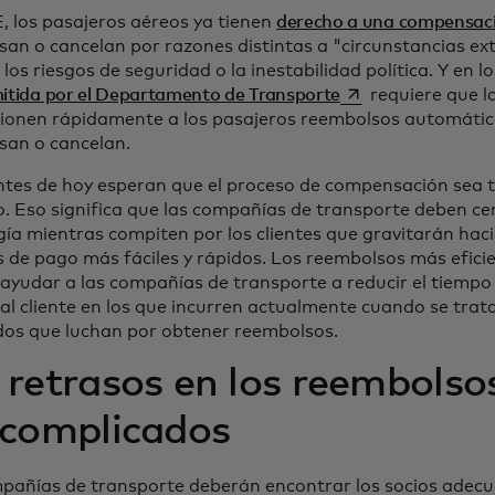
E, los pasajeros aéreos ya tienen
derecho a una compensac
asan o cancelan por razones distintas a "circunstancias e
, los riesgos de seguridad o la inestabilidad política. Y en 
se abre en una pe
mitida por el Departamento de Transporte
requiere que l
ionen rápidamente a los pasajeros reembolsos automátic
asan o cancelan.
entes de hoy esperan que el proceso de compensación sea 
o. Eso significa que las compañías de transporte deben ce
gía mientras compiten por los clientes que gravitarán haci
os de pago más fáciles y rápidos. Los reembolsos más efic
ayudar a las compañías de transporte a reducir el tiempo 
 al cliente en los que incurren actualmente cuando se trat
dos que luchan por obtener reembolsos.
 retrasos en los reembols
 complicados
pañías de transporte deberán encontrar los socios adecu