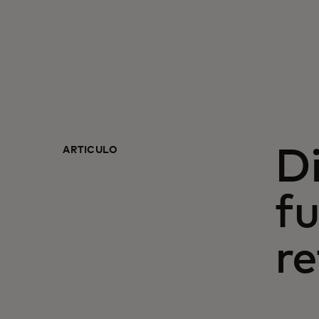
ARTÍCULO
D
fu
re