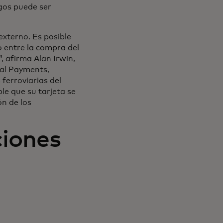
agos puede ser
externo. Es posible
o entre la compra del
”, afirma Alan Irwin,
bal Payments,
ferroviarias del
ble que su tarjeta se
ón de los
ciones