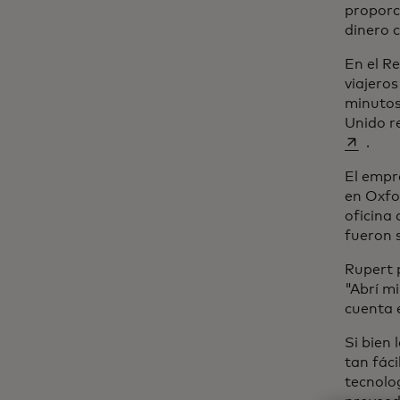
proporci
dinero c
En el R
viajero
minutos
Unido r
.
El empr
en Oxfo
oficina 
fueron 
Rupert 
"Abrí mi
cuenta 
Si bien 
tan fáci
tecnolo