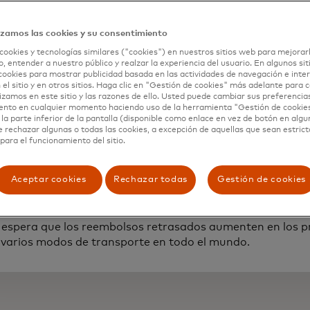
ores de pagos pueden ayudar a las compañías de transp
entes que experimentaron retrasos en los viajes. A medida
n de las reglas del lugar de trabajo híbrido y las compañía
izamos las cookies y su consentimiento
clientes, las formas más simples y eficientes de procesar l
cookies y tecnologías similares ("cookies") en nuestros sitios web para mejorar
s son cada vez más importantes.
, entender a nuestro público y realzar la experiencia del usuario. En algunos sit
cookies para mostrar publicidad basada en las actividades de navegación e inter
 el sitio y en otros sitios. Haga clic en "Gestión de cookies" más adelante para
eparar para realiza
lizamos en este sitio y las razones de ello. Usted puede cambiar sus preferencia
ento en cualquier momento haciendo uso de la herramienta "Gestión de cookie
la parte inferior de la pantalla (disponible como enlace en vez de botón en algun
embolsos en el futur
e rechazar algunas o todas las cookies, a excepción de aquellas que sean estri
para el funcionamiento del sitio.
Aceptar cookies
Rechazar todas
Gestión de cookies
 espera que los reembolsos retrasados aumenten en los 
 varios modos de transporte en todo el mundo.