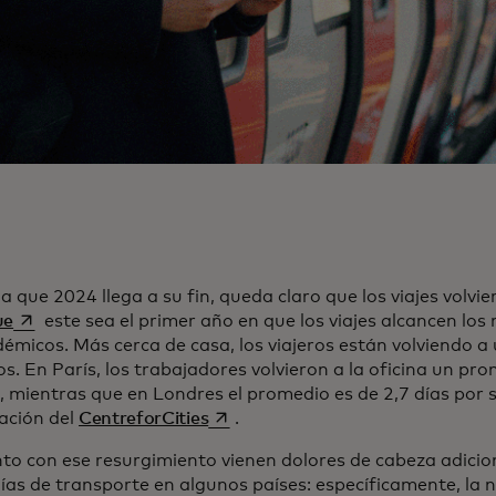
 que 2024 llega a su fin, queda claro que los viajes volvi
se abre en una pestaña nueva
ue
este sea el primer año en que los viajes alcancen los 
émicos. Más cerca de casa, los viajeros están volviendo a 
os. En París, los trabajadores volvieron a la oficina un pr
 mientras que en Londres el promedio es de 2,7 días por
se abre en una pestaña nueva
gación del
CentreforCities
.
nto con ese resurgimiento vienen dolores de cabeza adicio
as de transporte en algunos países: específicamente, la 