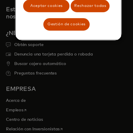
Aceptar cookies
Rechazar todas
Estamos aquí para cuando
nos necesites
Gestión de cookies
¿NECESITAS AYUDA?
Obtén soporte
Denuncia una tarjeta perdida o robada
Buscar cajero automático
Preguntas frecuentes
EMPRESA
Acerca de
se abre en una pestaña nueva
Empleos
Centro de noticias
se abre en una pestaña nueva
Relación con Inversionistas