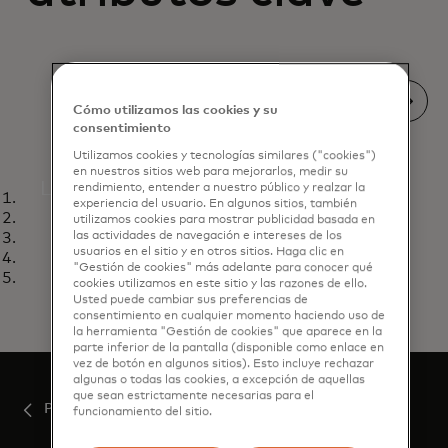
Cómo utilizamos las cookies y su
consentimiento
Utilizamos cookies y tecnologías similares ("cookies")
en nuestros sitios web para mejorarlos, medir su
Inteligente
Las superposiciones de datos están
rendimiento, entender a nuestro público y realzar la
Diapositiva uno
experiencia del usuario. En algunos sitios, también
transformando las tiendas físicas en
Diapositiva dos
utilizamos cookies para mostrar publicidad basada en
Diapositiva tres
las actividades de navegación e intereses de los
entornos inteligentes e interactivos,
usuarios en el sitio y en otros sitios. Haga clic en
Diapositiva cuatro
mejorando la experiencia de compra
"Gestión de cookies" más adelante para conocer qué
Diapositiva cinco
cookies utilizamos en este sitio y las razones de ello.
en la tienda.
Usted puede cambiar sus preferencias de
consentimiento en cualquier momento haciendo uso de
la herramienta "Gestión de cookies" que aparece en la
Más información
parte inferior de la pantalla (disponible como enlace en
vez de botón en algunos sitios). Esto incluye rechazar
algunas o todas las cookies, a excepción de aquellas
que sean estrictamente necesarias para el
Perspectivas
funcionamiento del sitio.