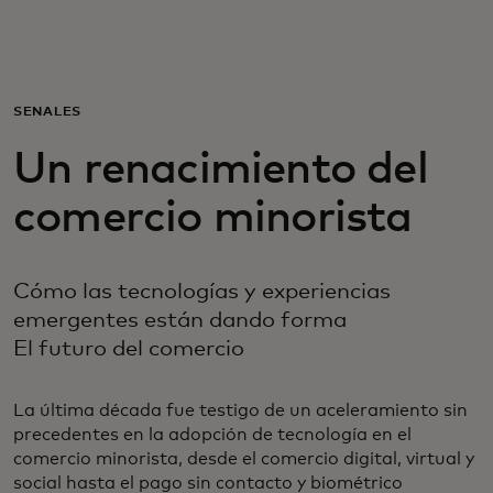
Para ti
Para empresas
SEÑALES
Un renacimiento del
Para el mundo
comercio minorista
Para innovadores
Cómo las tecnologías y experiencias
emergentes están dando forma
Noticias y tendencias
El futuro del comercio
La última década fue testigo de un aceleramiento sin
precedentes en la adopción de tecnología en el
comercio minorista, desde el comercio digital, virtual y
social hasta el pago sin contacto y biométrico