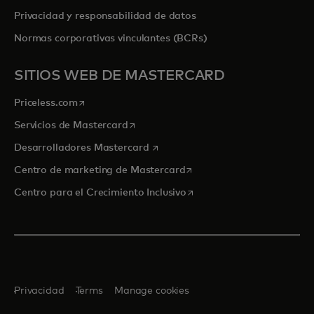
Privacidad y responsabilidad de datos
Normas corporativas vinculantes (BCRs)
SITIOS WEB DE MASTERCARD
se abre en una pestaña nueva
Priceless.com
se abre en una pestaña nueva
Servicios de Mastercard
se abre en una pestaña nueva
Desarrolladores Mastercard
se abre en una pestaña nu
Centro de marketing de Mastercard
se abre en una pestaña nu
Centro para el Crecimiento Inclusivo
Privacidad
Terms
Manage cookies