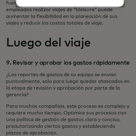
fuera de su horario laboral. Permitir a los
empleados realizar viajes de "bleisure" puede
aumentar la flexibilidad en la planeación de sus
viajes y reducir los costos totales de viaje.
Luego del viaje
9. Revisar y aprobar los gastos rápidamente
¿Los reportes de gastos de su equipo se envían
puntualmente, solo para luego quedar atascados en
la etapa de revisión y aprobación por parte de la
gerencia?
Para muchas compañías, este proceso es complejo y
requiere mucho tiempo. Optimice sus procesos con
una política de gestión de gastos clara y concisa,
preautorizando ciertos gastos y estableciendo
plazos de aprobación.