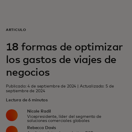
Para ti
Para empresas
ARTÍCULO
18 formas de optimizar
Para el mundo
los gastos de viajes de
Para innovadores
negocios
Publicado: 4 de septiembre de 2024 | Actualizado: 5 de
Noticias y tendencias
septiembre de 2024
Lectura de 6 minutos
Nicole Radil
Vicepresidente, líder del segmento de
soluciones comerciales globales
Rebecca Davis