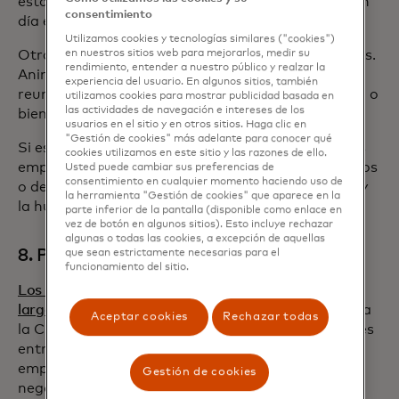
establecen políticas para minimizar los viajes de un
consentimiento
día en avión.
Utilizamos cookies y tecnologías similares ("cookies")
Otra medida consiste en reducir los viajes múltiples.
en nuestros sitios web para mejorarlos, medir su
rendimiento, entender a nuestro público y realzar la
Anime a sus empleados a programar varias
experiencia del usuario. En algunos sitios, también
reuniones en el mismo lugar para ganar eficiencia, o
utilizamos cookies para mostrar publicidad basada en
las actividades de navegación e intereses de los
bien, cambie algunas reuniones a videollamadas.
usuarios en el sitio y en otros sitios. Haga clic en
"Gestión de cookies" más adelante para conocer qué
Si es necesario el transporte terrestre, anime a los
cookies utilizamos en este sitio y las razones de ello.
empleados a dividir los costos de viajes compartidos
Usted puede cambiar sus preferencias de
consentimiento en cualquier momento haciendo uso de
o de alquiler de automóvil para reducir los costos y
la herramienta "Gestión de cookies" que aparece en la
la huella de carbono.
parte inferior de la pantalla (disponible como enlace en
vez de botón en algunos sitios). Esto incluye rechazar
algunas o todas las cookies, a excepción de aquellas
8. Permitir los viajes de ocio
que sean estrictamente necesarias para el
funcionamiento del sitio.
Los viajeros de ocio están tomando vacaciones más
largas
en comparación con las tendencias previas a
Aceptar cookies
Rechazar todas
la COVID-19. A medida que se difuminan los límites
entre el trabajo y la vida personal, muchos
empleados están prolongando sus viajes de
Gestión de cookies
negocios para disfrutar del tiempo en el destino