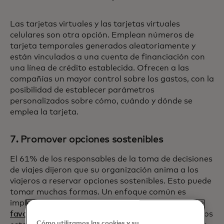
Las tarjetas virtuales y las tarjetas virtuales
celulares son otra opción. Emplean números de
tarjeta temporales generados aleatoriamente y
están vinculados a una cuenta de financiación con
una línea de crédito establecida. Ofrecen a las
compañías un mayor control sobre los gastos, con la
posibilidad de establecer parámetros
personalizados sobre cómo, cuándo y dónde se
emplea la tarjeta.
7. Promover opciones sostenibles
El 61% de los responsables de la toma de decisiones
de viajes dijeron que su organización anima a los
viajeros a reservar opciones sostenibles. Esto puede
tomar muchas formas. Un enfoque común es
implementar políticas regionales o nacionales que
favorezcan el ferrocarril sobre los viajes aéreos
. Otros
Cómo utilizamos las cookies y su