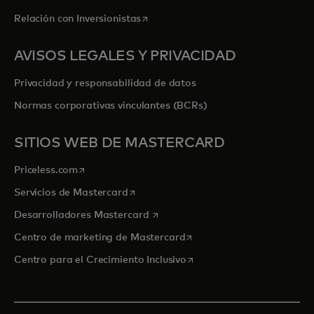
se abre en una pestaña nueva
Relación con Inversionistas
AVISOS LEGALES Y PRIVACIDAD
Privacidad y responsabilidad de datos
Normas corporativas vinculantes (BCRs)
SITIOS WEB DE MASTERCARD
se abre en una pestaña nueva
Priceless.com
se abre en una pestaña nueva
Servicios de Mastercard
se abre en una pestaña nueva
Desarrolladores Mastercard
se abre en una pestaña nu
Centro de marketing de Mastercard
se abre en una pestaña nu
Centro para el Crecimiento Inclusivo