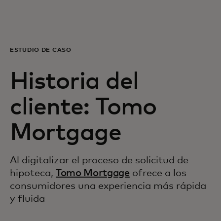
Para ti
Para empresas
ESTUDIO DE CASO
Historia del
Para el mundo
cliente: Tomo
Para innovadores
Mortgage
Noticias y tendencias
Al digitalizar el proceso de solicitud de
hipoteca,
Tomo Mortgage
ofrece a los
consumidores una experiencia más rápida
y fluida