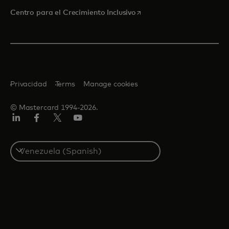
se abre en una pestaña nu
Centro para el Crecimiento Inclusivo
Privacidad
Terms
Manage cookies
© Mastercard 1994-2026.
LinkedIn
Facebook
Twitter/X
YouTube
Select
a
country