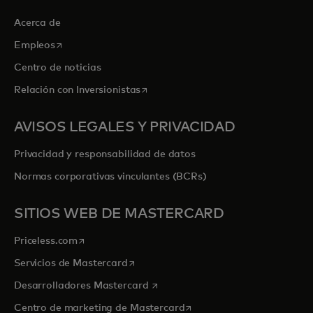
Acerca de
se abre en una pestaña nueva
Empleos
Centro de noticias
se abre en una pestaña nueva
Relación con Inversionistas
AVISOS LEGALES Y PRIVACIDAD
Privacidad y responsabilidad de datos
Normas corporativas vinculantes (BCRs)
SITIOS WEB DE MASTERCARD
se abre en una pestaña nueva
Priceless.com
se abre en una pestaña nueva
Servicios de Mastercard
se abre en una pestaña nueva
Desarrolladores Mastercard
se abre en una pestaña nu
Centro de marketing de Mastercard