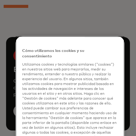
Cómo utilizamos las cookies y su
consentimiento
Utilizamos cookies y tecnologías similares ("cookies")
Book a demo
en nuestros sitios web para mejorarlos, medir su
rendimiento, entender a nuestro público y realzar la
experiencia del usuario. En algunos sitios, también
Consult our team to learn how Mastercard
utilizamos cookies para mostrar publicidad basada en
can enhance your business through our
las actividades de navegación e intereses de los
products and services.
usuarios en el sitio y en otros sitios. Haga clic en
"Gestión de cookies" más adelante para conocer qué
cookies utilizamos en este sitio y las razones de ello.
Usted puede cambiar sus preferencias de
Book a demo
consentimiento en cualquier momento haciendo uso de
la herramienta "Gestión de cookies" que aparece en la
parte inferior de la pantalla (disponible como enlace en
vez de botón en algunos sitios). Esto incluye rechazar
algunas o todas las cookies, a excepción de aquellas