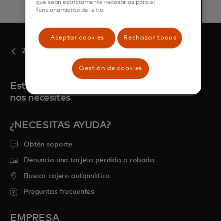
que sean estrictamente necesarias para el
funcionamiento del sitio.
Aceptar cookies
Rechazar todas
2022
Gestión de cookies
Estamos aquí para cuando
nos necesites
¿NECESITAS AYUDA?
Obtén soporte
Denuncia una tarjeta perdida o robada
Buscar cajero automático
Preguntas frecuentes
EMPRESA