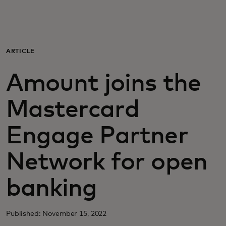
Para ti
Para empresas
ARTICLE
Amount joins the
Para el mundo
Mastercard
Para innovadores
Engage Partner
Noticias y tendencias
Network for open
banking
Published: November 15, 2022