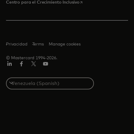
se abre en una pestaña nu
Centro para el Crecimiento Inclusivo
Privacidad
Terms
Manage cookies
© Mastercard 1994-2026.
LinkedIn
Facebook
Twitter/X
YouTube
Select
a
country