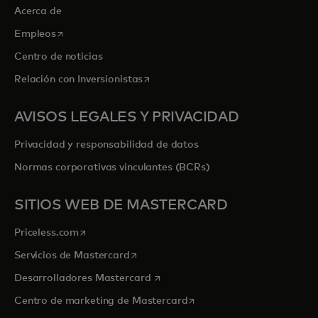
Acerca de
se abre en una pestaña nueva
Empleos
Centro de noticias
se abre en una pestaña nueva
Relación con Inversionistas
AVISOS LEGALES Y PRIVACIDAD
Privacidad y responsabilidad de datos
Normas corporativas vinculantes (BCRs)
SITIOS WEB DE MASTERCARD
se abre en una pestaña nueva
Priceless.com
se abre en una pestaña nueva
Servicios de Mastercard
se abre en una pestaña nueva
Desarrolladores Mastercard
se abre en una pestaña nu
Centro de marketing de Mastercard