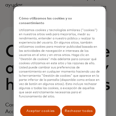
ayudar.
Cómo utilizamos las cookies y su
consentimiento
Utilizamos cookies y tecnologías similares ("cookies")
en nuestros sitios web para mejorarlos, medir su
rendimiento, entender a nuestro público y realzar la
experiencia del usuario. En algunos sitios, también
Contenido de
utilizamos cookies para mostrar publicidad basada en
las actividades de navegación e intereses de los
usuarios en el sitio y en otros sitios. Haga clic en
"Gestión de cookies" más adelante para conocer qué
aprendizaje y
cookies utilizamos en este sitio y las razones de ello.
Usted puede cambiar sus preferencias de
consentimiento en cualquier momento haciendo uso de
la herramienta "Gestión de cookies" que aparece en la
herramientas
parte inferior de la pantalla (disponible como enlace en
vez de botón en algunos sitios). Esto incluye rechazar
algunas o todas las cookies, a excepción de aquellas
que sean estrictamente necesarias para el
funcionamiento del sitio.
Con el Mastercard Trust Center, tienes
Access a información, herramientas y
Aceptar cookies
Rechazar todas