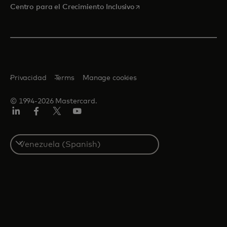
se abre en una pestaña nu
Centro para el Crecimiento Inclusivo
Privacidad
Terms
Manage cookies
© 1994-2026 Mastercard.
LinkedIn
Facebook
Twitter/X
YouTube
Select
a
country