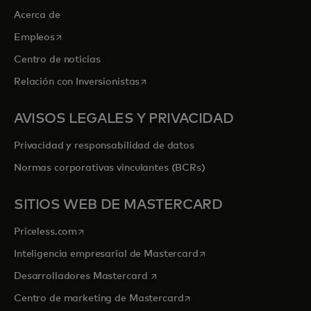
Acerca de
se abre en una pestaña nueva
Empleos
Centro de noticias
se abre en una pestaña nueva
Relación con Inversionistas
AVISOS LEGALES Y PRIVACIDAD
Privacidad y responsabilidad de datos
Normas corporativas vinculantes (BCRs)
SITIOS WEB DE MASTERCARD
se abre en una pestaña nueva
Priceless.com
se abre en una pestaña
Inteligencia empresarial de Mastercard
se abre en una pestaña nueva
Desarrolladores Mastercard
se abre en una pestaña nu
Centro de marketing de Mastercard