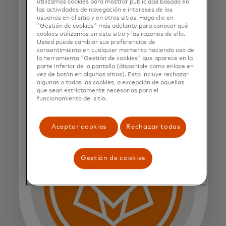
innovadoras y confiables en
utilizamos cookies para mostrar publicidad basada en
las actividades de navegación e intereses de los
el mercado de
usuarios en el sitio y en otros sitios. Haga clic en
"Gestión de cookies" más adelante para conocer qué
cookies utilizamos en este sitio y las razones de ello.
criptomonedas.
Usted puede cambiar sus preferencias de
consentimiento en cualquier momento haciendo uso de
la herramienta "Gestión de cookies" que aparece en la
Ricardo Dantas
parte inferior de la pantalla (disponible como enlace en
CEO of Foxbit
vez de botón en algunos sitios). Esto incluye rechazar
algunas o todas las cookies, a excepción de aquellas
que sean estrictamente necesarias para el
funcionamiento del sitio.
Aceptar cookies
Rechazar todas
Gestión de cookies