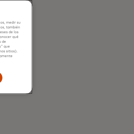
d
los, medir su
ios, también
eses de los
 conocer qué
s de
s" que
os sitios).
ctamente