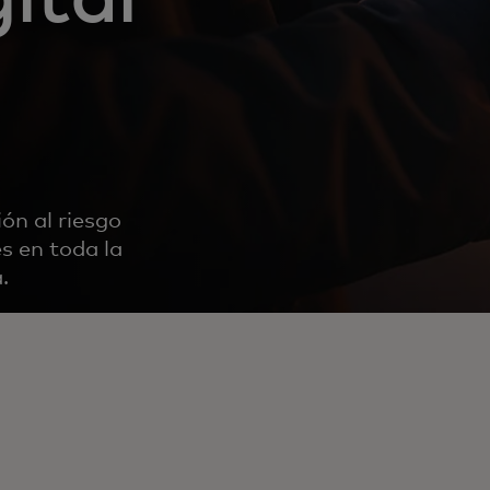
a
ón al riesgo
es en toda la
.