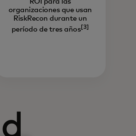
ROI para las
organizaciones que usan
RiskRecon durante un
[3]
período de tres años
ad