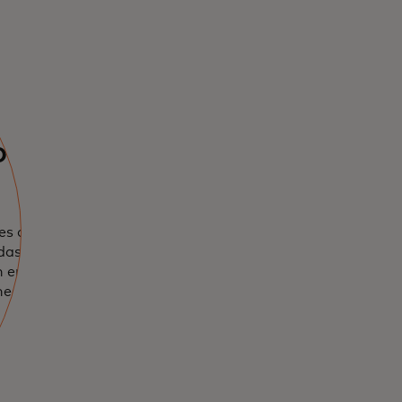
posición
s de riesgos
das a tu
n en tiempo real
negocio.