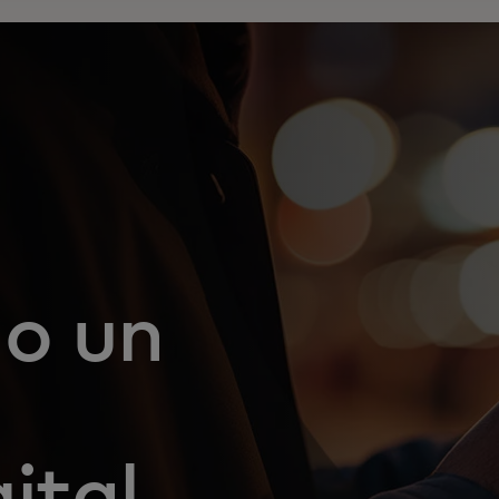
o un
ital