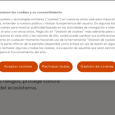
stercar
izamos las cookies y su consentimiento
cookies y tecnologías similares ("cookies") en nuestros sitios web para mejorar
, entender a nuestro público y realzar la experiencia del usuario. En algunos sit
cookies para mostrar publicidad basada en las actividades de navegación e inter
 el sitio y en otros sitios. Haga clic en "Gestión de cookies" más adelante para
lizamos en este sitio y las razones de ello. Usted puede cambiar sus preferencia
ento en cualquier momento haciendo uso de la herramienta "Gestión de cookie
ción
la parte inferior de la pantalla (disponible como enlace en vez de botón en algun
e rechazar algunas o todas las cookies, a excepción de aquellas que sean estri
para el funcionamiento del sitio.
Aceptar cookies
Rechazar todas
Gestión de cookies
 riesgos, protege contra
 del ecosistema.