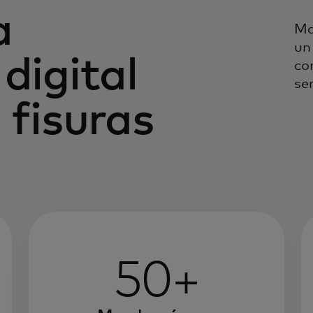
a
Ma
un
digital
co
se
 fisuras
50+