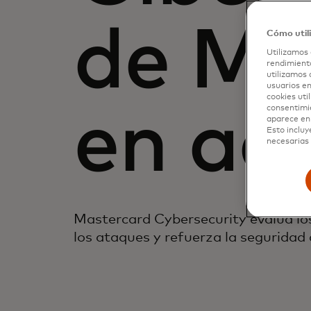
de Ma
Cómo util
Utilizamos 
rendimiento
utilizamos 
usuarios en
cookies uti
consentimi
en ac
aparece en 
Esto incluy
necesarias 
Mastercard Cybersecurity evalúa los
los ataques y refuerza la seguridad