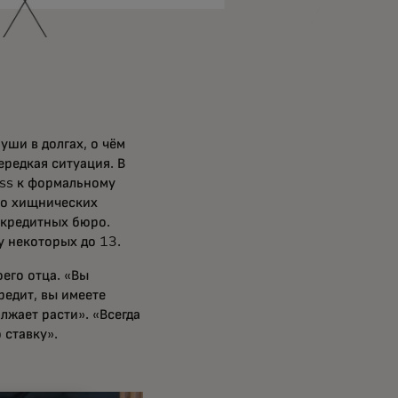
уши в долгах, о чём
ередкая ситуация. В
ess к формальному
сто хищнических
 кредитных бюро.
 у некоторых до 13.
его отца. «Вы
редит, вы имеете
лжает расти». «Всегда
 ставку».