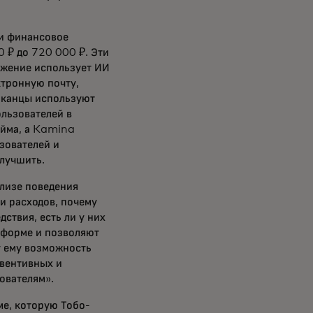
и финансовое
 ₽ до 720 000 ₽. Эти
ложение использует ИИ
ктронную почту,
иканцы используют
льзователей в
айма, а Kamina
зователей и
улучшить.
лизе поведения
и расходов, почему
дствия, есть ли у них
тформе и позволяют
т ему возможность
вентивных и
ователям».
е, которую Тобо-