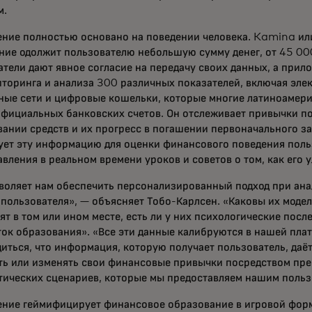
м.
ние полностью основано на поведении человека. Kamina ил
ние одолжит пользователю небольшую сумму денег, от 45 000
атели дают явное согласие на передачу своих данных, а при
иторинга и анализа 300 различных показателей, включая эле
ные сети и цифровые кошельки, которые многие латиноамер
официальных банковских счетов. Он отслеживает привычки по
вании средств и их прогресс в погашении первоначального з
ует эту информацию для оценки финансового поведения поль
вления в реальном времени уроков и советов о том, как его 
воляет нам обеспечить персонализированный подход при ана
 пользователя», — объясняет Тобо-Карлсен. «Каковы их модел
ят в том или ином месте, есть ли у них психологические после
ток образования». «Все эти данные калибруются в нашей пла
диться, что информация, которую получает пользователь, даё
ть или изменять свои финансовые привычки посредством пре
тических сценариев, которые мы предоставляем нашим польз
ние геймифицирует финансовое образование в игровой форм