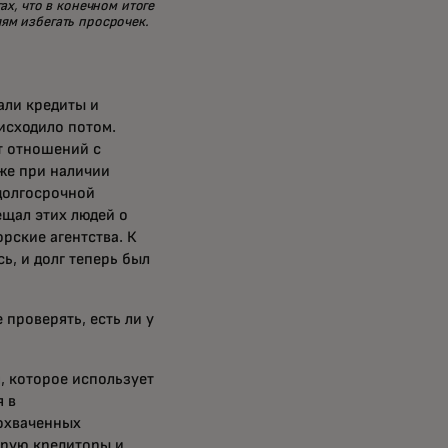
х, что в конечном итоге
ям избегать просрочек.
али кредиты и
оисходило потом.
ет отношений с
же при наличии
 долгосрочной
ещал этих людей о
рские агентства. К
, и долг теперь был
 проверять, есть ли у
, которое использует
 в
охваченных
орую кредиторы и