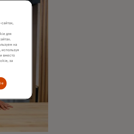
-сайтах,
kie для
сайтах.
ользуем на
, используя
ки вместо
okie, за
ie