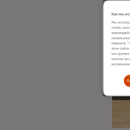
Как мы ис
Мы использ
чтобы улуч
взаимодейс
показа рек
Нажмите "У
этом сайте
инструмент
кнопки на 
исключение
П