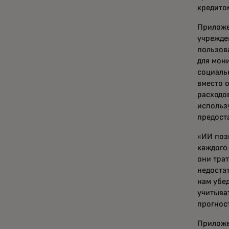
кредито
Приложе
учрежде
пользов
для мон
социаль
вместо 
расходо
использ
предоста
«ИИ поз
каждого
они трат
недоста
нам убе
учитыва
прогнос
Приложе