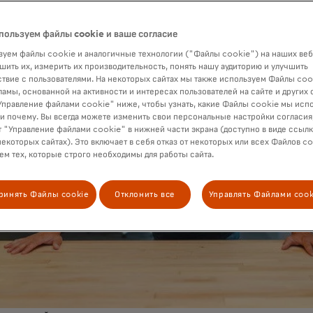
пользуем файлы cookie и ваше согласие
уем файлы cookie и аналогичные технологии ("Файлы cookie") на наших веб
шить их, измерить их производительность, понять нашу аудиторию и улучшить
твие с пользователями. На некоторых сайтах мы также используем Файлы coo
ламы, основанной на активности и интересах пользователей на сайте и других 
правление файлами cookie" ниже, чтобы узнать, какие Файлы cookie мы исп
 и почему. Вы всегда можете изменить свои персональные настройки согласия
 "Управление файлами cookie" в нижней части экрана (доступно в виде ссыл
некоторых сайтах). Это включает в себя отказ от некоторых или всех Файлов co
м тех, которые строго необходимы для работы сайта.
ринять Файлы cookie
Отклонить все
Управлять Файлами cook