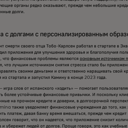
ующие органы редко оказывают, прежде чем небольшие креди
нные долги.
а с долгами с персонализированным обра
нт смерти своего отца Тобо-Карлсен работал в стартапе в Эк
дил приложения для улучшения здоровья и благополучия поль
л, что финансовые проблемы являются
основным источником п
л, что лучшим источником снятия стресса стало бы приложен
правлять своими деньгами и ответственно наращивать свой к
 из стартапа и запустил Камину в конце 2023 года.
— игра слов от испанского «ходить» — помогает пользователя
ть более устойчивые финансовые привычки. И поскольку кли
нные на прочном кредите и доверии, в долгосрочной перспек
amina также уведомляет финансовые учреждения до того, как
ить платеж, давая банку время вмешаться, прежде чем кредит
рлсен говорит, что он надеется, что приложение снизит коли
 и убережет людей от долгов. Проще говоря, это как учебные