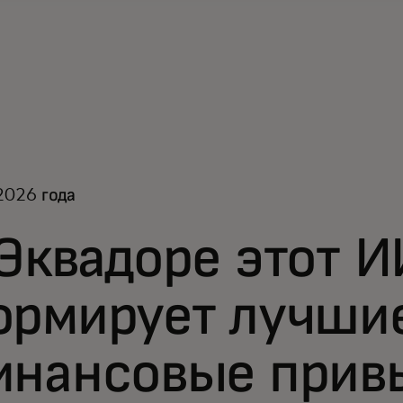
2026 года
Эквадоре этот И
ормирует лучши
инансовые прив