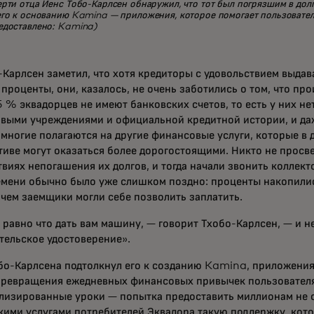
рти отца Йенс Тобо-Карлсен обнаружил, что тот был погрязшим в долга
его к основанию Kamina — приложения, которое помогает пользовател
едоставлено: Kamina)
-Карлсен заметил, что хотя кредиторы с удовольствием выдав
проценты, они, казалось, не очень заботились о том, что пр
 % эквадорцев не имеют банковских счетов, то есть у них н
выми учреждениями и официальной кредитной истории, и да
 многие полагаются на другие финансовые услуги, которые в
тиве могут оказаться более дорогостоящими. Никто не просв
виях непогашения их долгов, и тогда начали звонить коллекто
емени обычно было уже слишком поздно: проценты накопились
 чем заемщики могли себе позволить заплатить.
 равно что дать вам машину, — говорит Тхобо-Карлсен, — и не
тельское удостоверение».
бо-Карлсена подтолкнул его к созданию Kamina, приложения
превращения ежедневных финансовых привычек пользователя
лизированные уроки — попытка предоставить миллионам не 
кими услугами потребителей Эквадора такую поддержку, кот