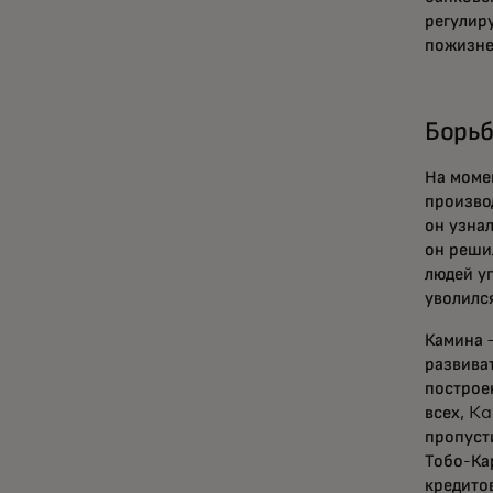
регулир
пожизне
Борьб
На моме
произво
он узна
он реши
людей у
уволился
Камина 
развива
построе
всех, K
пропуст
Тобо-Ка
кредитов