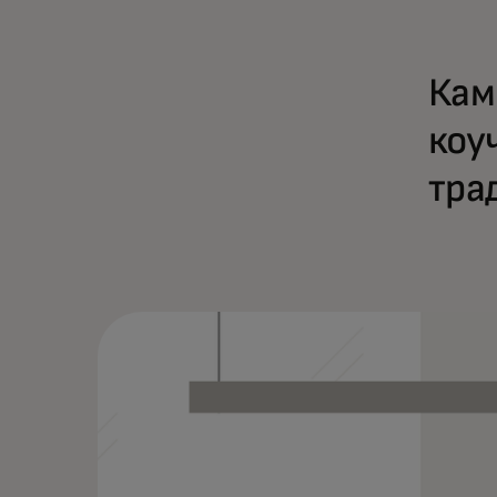
Кам
коу
тра