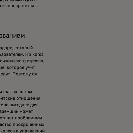
ты превратятся в
зованием
вадоре, который
зователей. Но когда
сихического стресса
,
ие, которое учит
редит. Поэтому он
м шаг за шагом
ентские отношения,
тиве выгоднее для
 заемщик может
 станет проблемным.
чество просроченных
 колеса в управлении