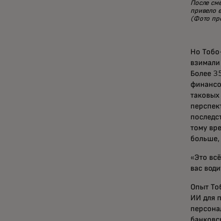
После сме
привело 
(Фото пр
Но Тобо
взимали 
Более 35
финансо
таковых
перспек
последст
тому вр
больше,
«Это всё
вас води
Опыт То
ИИ для 
персона
банковс