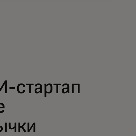
И-стартап
е
ычки