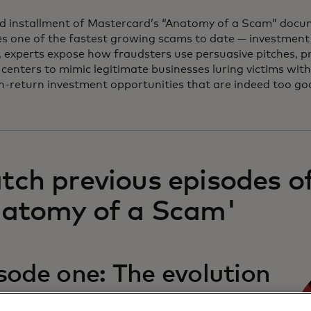
rd installment of Mastercard’s “Anatomy of a Scam” docu
s one of the fastest growing scams to date — investment 
, experts expose how fraudsters use persuasive pitches, p
 centers to mimic legitimate businesses luring victims wit
igh-return investment opportunities that are indeed too go
ch previous episodes o
natomy of a Scam'
sode one: The evolution
the con