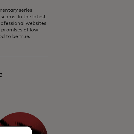
mentary series
scams. In the latest
rofessional websites
h promises of low-
od to be true.
f