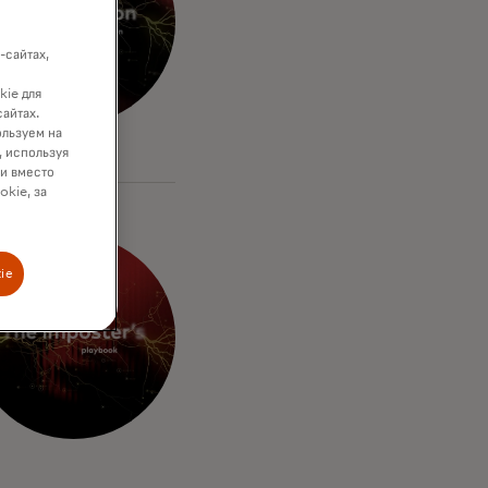
-сайтах,
kie для
сайтах.
ользуем на
, используя
ки вместо
okie, за
ie