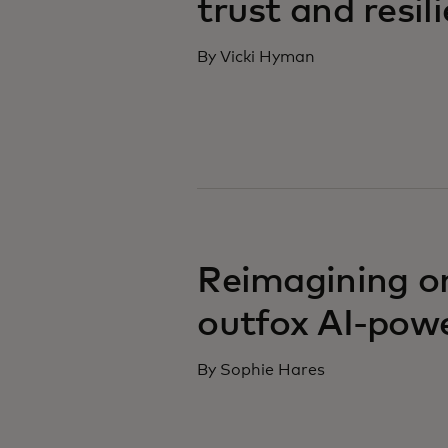
trust and resil
By Vicki Hyman
Reimagining on
outfox AI-pow
By Sophie Hares