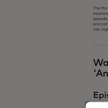
The thi
examine
episode
and call
risk, h
Wat
'A
Epi
of 