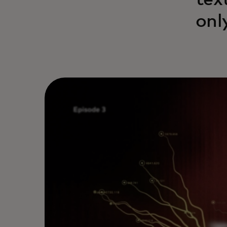
tex
onl