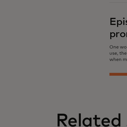
Epi
pro
One wom
use, th
when me
Related 