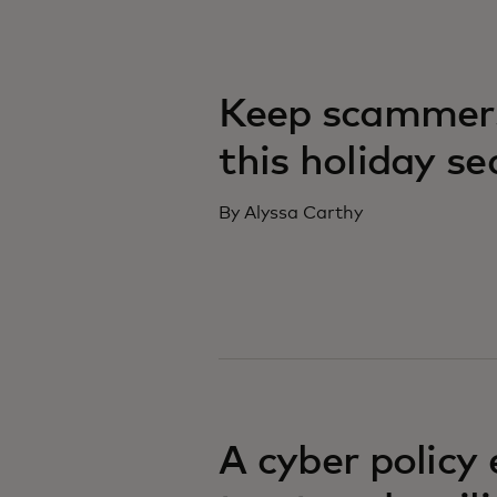
Keep scammers
this holiday s
By Alyssa Carthy
A cyber policy 