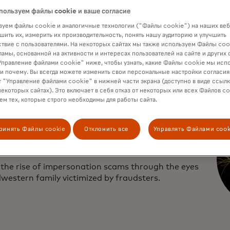
пользуем файлы cookie и ваше согласие
r how scams work, who's behind them, and what is
уем файлы cookie и аналогичные технологии ("Файлы cookie") на наших веб
one to stop people from getting defrauded.
шить их, измерить их производительность, понять нашу аудиторию и улучшить
твие с пользователями. На некоторых сайтах мы также используем Файлы coo
ламы, основанной на активности и интересах пользователей на сайте и других 
правление файлами cookie" ниже, чтобы узнать, какие Файлы cookie мы исп
 и почему. Вы всегда можете изменить свои персональные настройки согласия
 "Управление файлами cookie" в нижней части экрана (доступно в виде ссыл
некоторых сайтах). Это включает в себя отказ от некоторых или всех Файлов co
м тех, которые строго необходимы для работы сайта.
sode two: The
ринять Файлы cookie
Отклонить все
Управлять Файлами cook
oster's playbook
 the rise of impersonation scams through the eyes
dwestern family victimized by fraudsters.