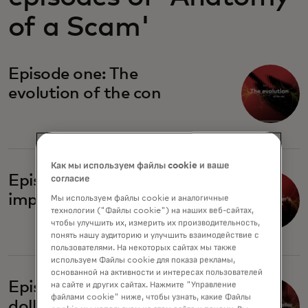
of a Scam'
Episode one: The
evolution of the con
Как мы используем файлы cookie и ваше
Episode two: The
согласие
imposter's playbook
Мы используем файлы cookie и аналогичные
технологии ("Файлы cookie") на наших веб-сайтах,
чтобы улучшить их, измерить их производительность,
понять нашу аудиторию и улучшить взаимодействие с
пользователями. На некоторых сайтах мы также
используем Файлы cookie для показа рекламы,
основанной на активности и интересах пользователей
Episode three: The billion-
на сайте и других сайтах. Нажмите "Управление
файлами cookie" ниже, чтобы узнать, какие Файлы
dollar illusion