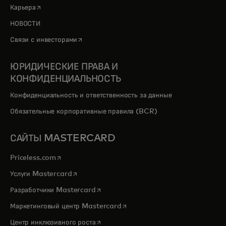
opens in a new tab
Карьера
НОВОСТИ
opens in a new tab
Связи с инвесторами
ЮРИДИЧЕСКИЕ ПРАВА И
КОНФИДЕНЦИАЛЬНОСТЬ
Конфиденциальность и ответственность за данные
Обязательные корпоративные правила (BCR)
САЙТЫ MASTERCARD
opens in a new tab
Priceless.com
opens in a new tab
Услуги Mastercard
opens in a new tab
Разработчики Mastercard
opens in a new tab
Маркетинговый центр Mastercard
opens in a new tab
Центр инклюзивного роста