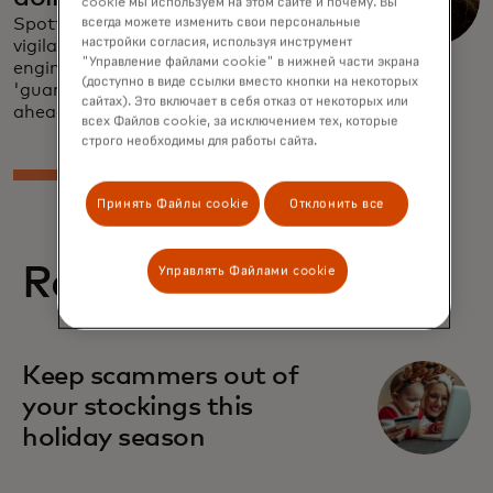
cookie мы используем на этом сайте и почему. Вы
Spotting investment scams takes
всегда можете изменить свои персональные
настройки согласия, используя инструмент
vigilance. Understand deceptive social
"Управление файлами cookie" в нижней части экрана
engineering and the dangers of
(доступно в виде ссылки вместо кнопки на некоторых
'guaranteed returns' — stay one step
сайтах). Это включает в себя отказ от некоторых или
ahead.
всех Файлов cookie, за исключением тех, которые
строго необходимы для работы сайта.
Принять Файлы cookie
Отклонить все
Related stories
Управлять Файлами cookie
Keep scammers out of
your stockings this
holiday season