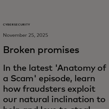
Для вас
Для бизнеса
CYBERSECURITY
November 25, 2025
Для всего мира
Broken promises
Для новаторов
In the latest 'Anatomy of
Новости и тренды
a Scam' episode, learn
how fraudsters exploit
our natural inclination to