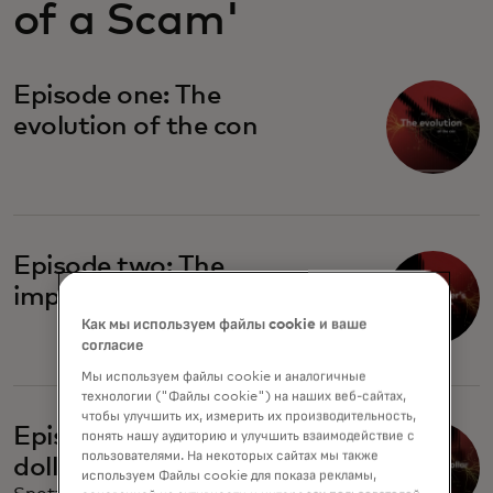
of a Scam'
Episode one: The
evolution of the con
Episode two: The
imposter's playbook
Как мы используем файлы cookie и ваше
согласие
Мы используем файлы cookie и аналогичные
технологии ("Файлы cookie") на наших веб-сайтах,
чтобы улучшить их, измерить их производительность,
Episode three: The billion-
понять нашу аудиторию и улучшить взаимодействие с
пользователями. На некоторых сайтах мы также
dollar illusion
используем Файлы cookie для показа рекламы,