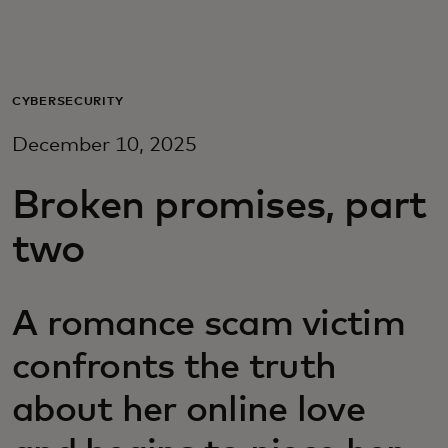
Для вас
Для бизнеса
CYBERSECURITY
December 10, 2025
Для всего мира
Broken promises, part
Для новаторов
two
Новости и тренды
A romance scam victim
confronts the truth
about her online love