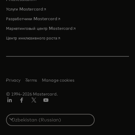
opens in a new tab
Услуги Mastercard
opens in a new tab
Разработчики Mastercard
opens in a new tab
Маркетинговый центр Mastercard
opens in a new tab
Центр инклюзивного роста
Privacy
Terms
Manage cookies
© 1994-2026 Mastercard.
LinkedIn
Facebook
Twitter/X
Youtube
Select
a
country