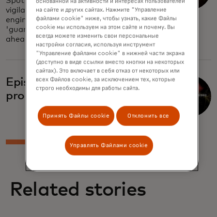
Spotting investment scams takes
основанной на активности и интересах пользователей
vigilance. Understand deceptive social
на сайте и других сайтах. Нажмите "Управление
файлами cookie" ниже, чтобы узнать, какие Файлы
engineering and the dangers of
cookie мы используем на этом сайте и почему. Вы
'guaranteed returns' — stay one step
всегда можете изменить свои персональные
ahead.
настройки согласия, используя инструмент
"Управление файлами cookie" в нижней части экрана
(доступно в виде ссылки вместо кнопки на некоторых
сайтах). Это включает в себя отказ от некоторых или
всех Файлов cookie, за исключением тех, которые
Episode four: Broken
строго необходимы для работы сайта.
promises, part one
Принять Файлы cookie
Отклонить все
Управлять Файлами cookie
Related stories