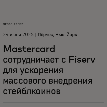
Для вас
Для бизнеса
ПРЕСС-РЕЛИЗ
24 июня 2025 | Пёрчес, Нью-Йорк
Для всего мира
Mastercard
Для новаторов
сотрудничает с Fiserv
для ускорения
Новости и тренды
массового внедрения
стейблкоинов