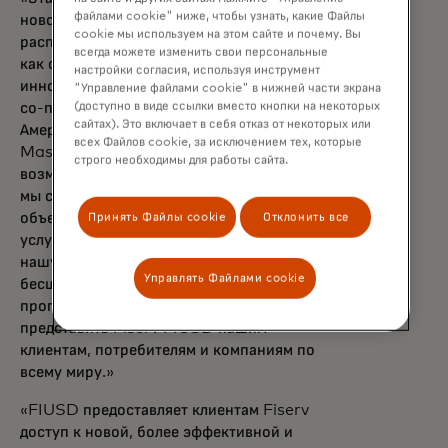
файлами cookie" ниже, чтобы узнать, какие Файлы
новой эры, где стейблкоины так же
cookie мы используем на этом сайте и почему. Вы
распространены и пользуются доверием,
всегда можете изменить свои персональные
как фиатные валюты, стимулируя выбор и
настройки согласия, используя инструмент
инновации для всех», — сказал Чиро Айкат,
"Управление файлами cookie" в нижней части экрана
(доступно в виде ссылки вместо кнопки на некоторых
со-президент Mastercard по вопросам
сайтах). Это включает в себя отказ от некоторых или
Америки. «Используя возможности сети
всех Файлов cookie, за исключением тех, которые
Mastercard, а также наши глубокие
строго необходимы для работы сайта.
возможности в области цифровых активов,
мы создаём надёжную экосистему, которая
объединяет традиционные финансовые
Принять Файлы cookie
Отклонить все
услуги с цифровыми активами. Опираясь на
нашу приверженность обеспечению
Управлять Файлами cookie
бесшовных, безопасных и
программируемых транзакций, мы рады
представить Fiserv FIUSD нашим
клиентам, потребителям и компаниям по
всему миру.»
«FIUSD предоставляет клиентам Fiserv
доступ к новой, более эффективной и