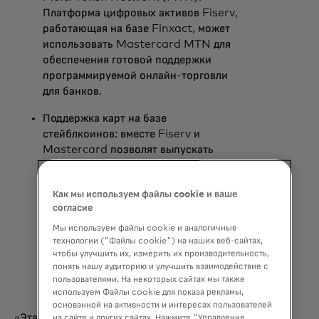
Платформа цифровых активов Fiserv,
работающая на базе Finxact, может
использовать Mastercard MTN для
обеспечения готовой поддержки
программируемой онлайн-торговли
для банков.
Поддержка карт на базе
стейблкоинов: вместе Fiserv и
Mastercard позволят выпускать
карты, связанные со стейблкоином,
для общих клиентов, позволяя
Как мы используем файлы cookie и ваше
потребителям и бизнесу совершать
согласие
платежи по FIUSD в любой точке
мира, где принимается Mastercard. С
Мы используем файлы cookie и аналогичные
технологии ("Файлы cookie") на наших веб-сайтах,
учётной записью Mastercard One
чтобы улучшить их, измерить их производительность,
потребители также могут гибко
понять нашу аудиторию и улучшить взаимодействие с
выбирать тип оплаты — от дебетовых,
пользователями. На некоторых сайтах мы также
кредитных до балансов стейблкоинов.
используем Файлы cookie для показа рекламы,
основанной на активности и интересах пользователей
«Эта работа с Fiserv задаёт основу для
на сайте и других сайтах. Нажмите "Управление