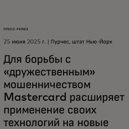
Для вас
Для бизнеса
ПРЕСС-РЕЛИЗ
25 июня 2025 г. | Пурчес, штат Нью-Йорк
Для всего мира
Для борьбы с
Для новаторов
«дружественным»
мошенничеством
Новости и тренды
Mastercard расширяет
применение своих
технологий на новые