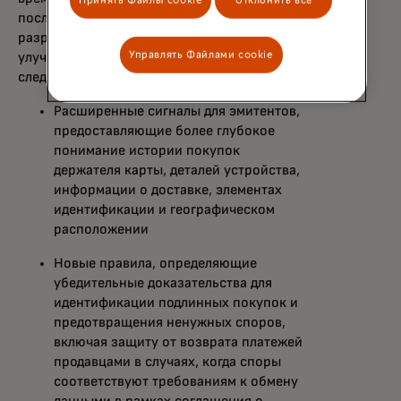
Принять Файлы cookie
Отклонить все
после совершения транзакции в процессе
разрешения споров. Цель программы —
Управлять Файлами cookie
улучшить разрешение споров с помощью
следующих методов:
Расширенные сигналы для эмитентов,
предоставляющие более глубокое
понимание истории покупок
держателя карты, деталей устройства,
информации о доставке, элементах
идентификации и географическом
расположении
Новые правила, определяющие
убедительные доказательства для
идентификации подлинных покупок и
предотвращения ненужных споров,
включая защиту от возврата платежей
продавцами в случаях, когда споры
соответствуют требованиям к обмену