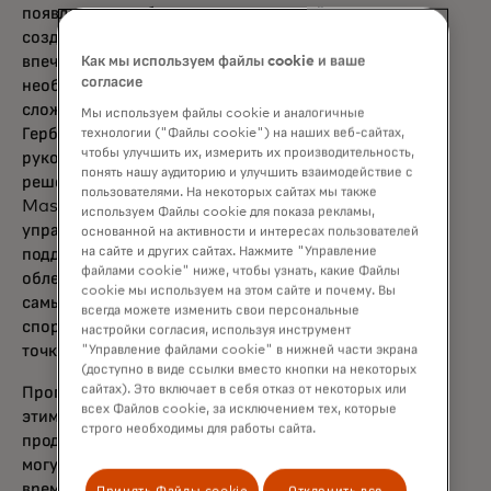
появляется все больше возможностей для
создания новых потребительских
впечатлений, что подчеркивает
Как мы используем файлы cookie и ваше
согласие
необходимость четкой системы управления
сложными спорами», — заявил Йохан
Мы используем файлы cookie и аналогичные
Гербер, исполнительный вице-президент и
технологии ("Файлы cookie") на наших веб-сайтах,
чтобы улучшить их, измерить их производительность,
руководитель глобального подразделения
понять нашу аудиторию и улучшить взаимодействие с
решений в области безопасности компании
пользователями. На некоторых сайтах мы также
Mastercard. «Программа доверительного
используем Файлы cookie для показа рекламы,
управления от первого лица оказывает
основанной на активности и интересах пользователей
на сайте и других сайтах. Нажмите "Управление
поддержку предприятиям и банкам,
файлами cookie" ниже, чтобы узнать, какие Файлы
облегчая обмен доказательствами, тем
cookie мы используем на этом сайте и почему. Вы
самым оптимизируя процесс разрешения
всегда можете изменить свои персональные
споров и делая его более эффективным с
настройки согласия, используя инструмент
точки зрения времени и затрат».
"Управление файлами cookie" в нижней части экрана
(доступно в виде ссылки вместо кнопки на некоторых
сайтах). Это включает в себя отказ от некоторых или
Программа предлагает два способа обмена
всех Файлов cookie, за исключением тех, которые
этими расширенными данными между
строго необходимы для работы сайта.
продавцами и эмитентами карт. Продавцы
могут включать расширенные данные во
время авторизации или предоставлять их