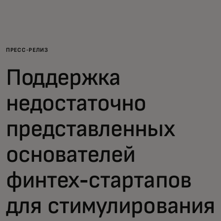
Для вас
Для бизнеса
ПРЕСС-РЕЛИЗ
Поддержка
Для всего мира
недостаточно
Для новаторов
представленных
Новости и тренды
основателей
финтех-стартапов
для стимулирования