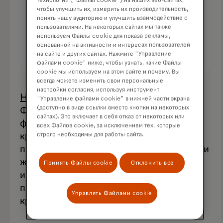
технологии ("Файлы cookie") на наших веб-сайтах,
чтобы улучшить их, измерить их производительность,
понять нашу аудиторию и улучшить взаимодействие с
пользователями. На некоторых сайтах мы также
используем Файлы cookie для показа рекламы,
основанной на активности и интересах пользователей
на сайте и других сайтах. Нажмите "Управление
файлами cookie" ниже, чтобы узнать, какие Файлы
cookie мы используем на этом сайте и почему. Вы
всегда можете изменить свои персональные
настройки согласия, используя инструмент
opens in a new tab
Home Lending Pal
(Орландо,
"Управление файлами cookie" в нижней части экрана
(доступно в виде ссылки вместо кнопки на некоторых
Флорида): предоставляет инструменты
сайтах). Это включает в себя отказ от некоторых или
финансовой аналитики покупателям и
всех Файлов cookie, за исключением тех, которые
кредиторам, которые стремятся
строго необходимы для работы сайта.
преобразить традиционный опыт покупки
жилья, сочетая технологические
Принять Файлы cookie
Отклонить все
инновации, финансовое образование и
приверженность справедливым
Управлять Файлами cookie
кредитным практикам.