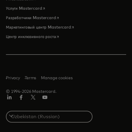
opens in a new tab
Услуги Mastercard
opens in a new tab
Разработчики Mastercard
opens in a new tab
Маркетинговый центр Mastercard
opens in a new tab
Центр инклюзивного роста
Privacy
Terms
Manage cookies
© 1994-2026 Mastercard.
LinkedIn
Facebook
Twitter/X
Youtube
Select
a
country