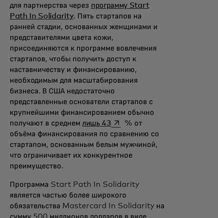
для партнерства через
программу Start
Path In Solidarity
. Пять стартапов на
ранней стадии, основанных женщинами и
представителями цвета кожи,
присоединяются к программе вовлечения
стартапов, чтобы получить доступ к
наставничеству и финансированию,
необходимым для масштабирования
бизнеса. В США недостаточно
представленные основатели стартапов с
крупнейшими финансированием обычно
opens in a new tab
получают в среднем
лишь 43
% от
объёма финансирования по сравнению со
стартапом, основанным белым мужчиной,
что ограничивает их конкурентное
преимущество.
Программа Start Path In Solidarity
является частью более широкого
обязательства Mastercard In Solidarity на
сумму 500 миллионов долларов в виде