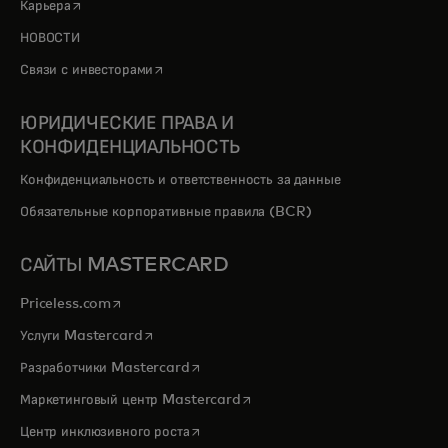
opens in a new tab
Карьера
НОВОСТИ
opens in a new tab
Связи с инвесторами
ЮРИДИЧЕСКИЕ ПРАВА И
КОНФИДЕНЦИАЛЬНОСТЬ
Конфиденциальность и ответственность за данные
Обязательные корпоративные правила (BCR)
САЙТЫ MASTERCARD
opens in a new tab
Priceless.com
opens in a new tab
Услуги Mastercard
opens in a new tab
Разработчики Mastercard
opens in a new tab
Маркетинговый центр Mastercard
opens in a new tab
Центр инклюзивного роста