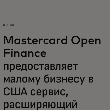
Для вас
Для бизнеса
СТАТЬЯ
Mastercard Open
Для всего мира
Finance
Для новаторов
предоставляет
Новости и тренды
малому бизнесу в
США сервис,
расширяющий