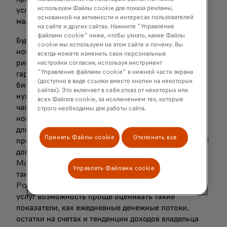
используем Файлы cookie для показа рекламы,
условия и предоставляя большему числу микро- и
основанной на активности и интересах пользователей
малого бизнеса лучшие шансы получить кредит.
на сайте и других сайтах. Нажмите "Управление
файлами cookie" ниже, чтобы узнать, какие Файлы
Будь то такие этапы жизненного цикла, как прием
cookie мы используем на этом сайте и почему. Вы
новых клиентов, андеррайтинг или управление
всегда можете изменить свои персональные
рисками и мошенничеством, эти решения
настройки согласия, используя инструмент
"Управление файлами cookie" в нижней части экрана
гарантируют, что поставщики услуг для малого
(доступно в виде ссылки вместо кнопки на некоторых
бизнеса получают необходимую информацию в
сайтах). Это включает в себя отказ от некоторых или
нужный момент. Эти дополнительные данные
всех Файлов cookie, за исключением тех, которые
частично получены благодаря добавлению двух
строго необходимы для работы сайта.
новых API в набор инструментов поставщика услуг
для торговых предприятий: «Аналитика розничных
Принять Файлы cookie
Отклонить все
продаж» и «Результаты розничных продаж». Эти API
дополняют другие аналитические инструменты
Mastercard для открытых финансовых рынков,
Управлять Файлами cookie
такие как Cashflow Analytics for Business и
Payment Risk Insights, предоставляя поставщикам
услуг возможность проще оценивать такие
показатели, как ежедневные денежные потоки,
остатки на счетах и тенденции доходов владельца