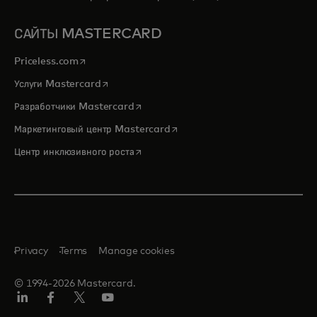
САЙТЫ MASTERCARD
opens in a new tab
Priceless.com
opens in a new tab
Услуги Mastercard
opens in a new tab
Разработчики Mastercard
opens in a new tab
Маркетинговый центр Mastercard
opens in a new tab
Центр инклюзивного роста
Privacy
Terms
Manage cookies
© 1994-2026 Mastercard.
LinkedIn
Facebook
Twitter/X
Youtube