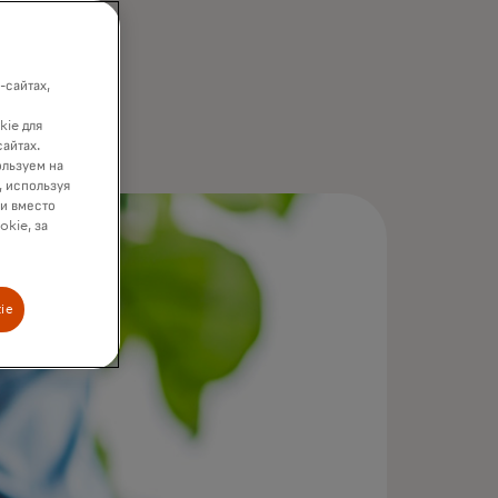
-сайтах,
kie для
сайтах.
ользуем на
, используя
ки вместо
okie, за
ie