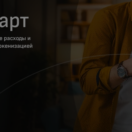
арт
е расходы и
токенизацией