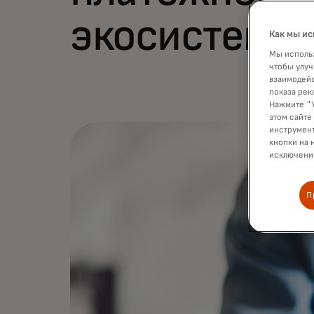
экосистемы
Как мы ис
Мы использ
чтобы улуч
взаимодейс
показа рек
Нажмите "У
этом сайте
инструмент
кнопки на 
исключение
П