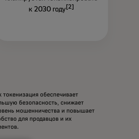
[2]
к 2030 году
к токенизация обеспечивает
льшую безопасность, снижает
овень мошенничества и повышает
обство для продавцов и их
иентов.