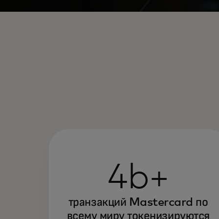
4b+
транзакций Mastercard по
всему миру токенизируются