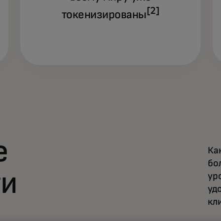
[2]
токенизированы
е
Ка
бо
ти
ур
уд
кл