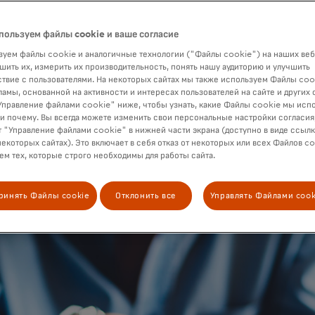
пользуем файлы cookie и ваше согласие
уем файлы cookie и аналогичные технологии ("Файлы cookie") на наших веб
шить их, измерить их производительность, понять нашу аудиторию и улучшить
твие с пользователями. На некоторых сайтах мы также используем Файлы coo
ламы, основанной на активности и интересах пользователей на сайте и других 
правление файлами cookie" ниже, чтобы узнать, какие Файлы cookie мы исп
 и почему. Вы всегда можете изменить свои персональные настройки согласия
 "Управление файлами cookie" в нижней части экрана (доступно в виде ссыл
некоторых сайтах). Это включает в себя отказ от некоторых или всех Файлов co
м тех, которые строго необходимы для работы сайта.
ринять Файлы cookie
Отклонить все
Управлять Файлами cook