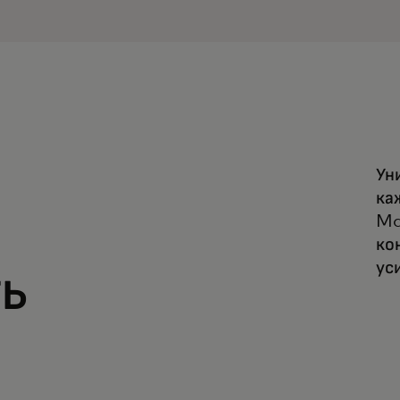
я
Ун
ка
Ma
ко
ус
ь