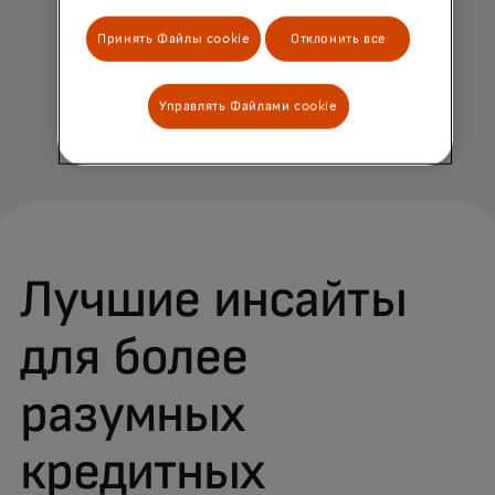
быстро и надёжно разрешил
Принять Файлы cookie
Отклонить все
использовать свои данные.
Управлять Файлами cookie
opens in a new tab
Войти, чтобы начать
Лучшие инсайты
для более
разумных
кредитных