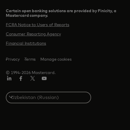
Certain open banking solutions are provided by Finicity, a
Mastercard company.​
FCRA Notice to Users of Reports
Consumer Reporting Agency
Financial Institutions
Privacy
Terms
Manage cookies
© 1994-2026 Mastercard.
LinkedIn
Facebook
Twitter/X
Youtube
Select
a
country