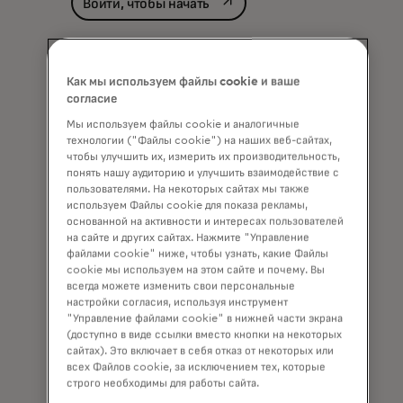
opens in a new tab
Войти, чтобы начать
Как мы используем файлы cookie и ваше
согласие
Мы используем файлы cookie и аналогичные
технологии ("Файлы cookie") на наших веб-сайтах,
чтобы улучшить их, измерить их производительность,
понять нашу аудиторию и улучшить взаимодействие с
пользователями. На некоторых сайтах мы также
используем Файлы cookie для показа рекламы,
основанной на активности и интересах пользователей
на сайте и других сайтах. Нажмите "Управление
файлами cookie" ниже, чтобы узнать, какие Файлы
cookie мы используем на этом сайте и почему. Вы
всегда можете изменить свои персональные
настройки согласия, используя инструмент
Как это работает
"Управление файлами cookie" в нижней части экрана
(доступно в виде ссылки вместо кнопки на некоторых
Когда вы запрашиваете отчет о
сайтах). Это включает в себя отказ от некоторых или
верификации активов, доходов или
всех Файлов cookie, за исключением тех, которые
занятости, генерируется сообщение и
строго необходимы для работы сайта.
отправляется заемщику, чтобы он