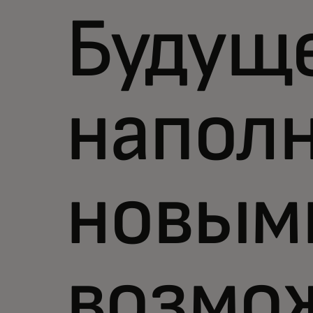
Будуще
напол
новым
возмо