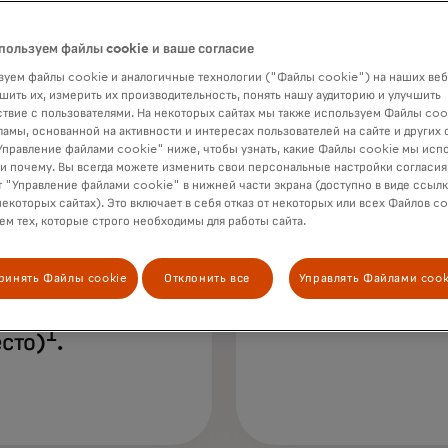
пользуем файлы cookie и ваше согласие
уем файлы cookie и аналогичные технологии ("Файлы cookie") на наших веб
шить их, измерить их производительность, понять нашу аудиторию и улучшить
твие с пользователями. На некоторых сайтах мы также используем Файлы coo
ламы, основанной на активности и интересах пользователей на сайте и других 
й
правление файлами cookie" ниже, чтобы узнать, какие Файлы cookie мы исп
 и почему. Вы всегда можете изменить свои персональные настройки согласия
 "Управление файлами cookie" в нижней части экрана (доступно в виде ссыл
некоторых сайтах). Это включает в себя отказ от некоторых или всех Файлов co
ью способ
респон
м тех, которые строго необходимы для работы сайта.
 банкинга —
утвер
 операции
Masterc
ринять Файлы cookie
Отклонить все
Управлять Файлами cook
кими лицами
фина
1
сто)
.