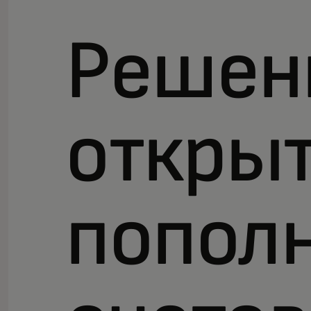
Решен
открыт
попол