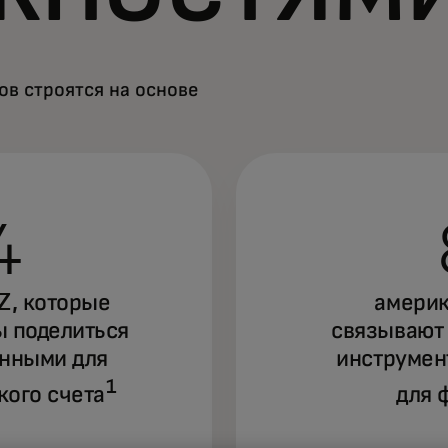
в строятся на основе
4
Z, которые
америк
ы поделиться
связывают 
нными для
инструмен
1
кого счета
для 