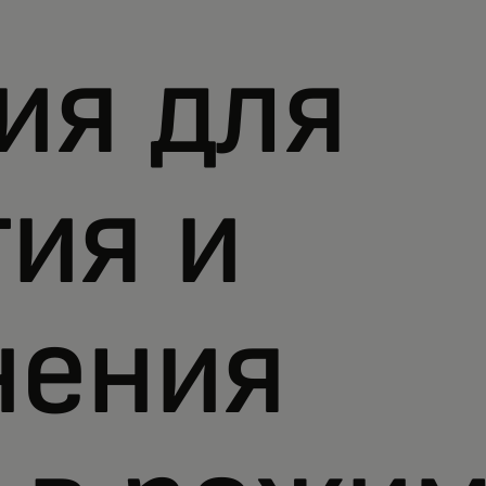
ия для
ия и
нения