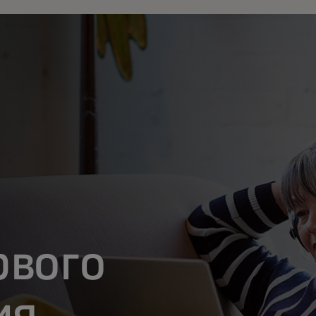
рвого
ия