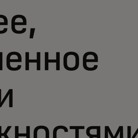
е,
ненное
и
жностям