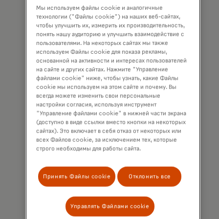
Мы используем файлы cookie и аналогичные
well as other topical business
технологии ("Файлы cookie") на наших веб-сайтах,
information by email. If I have
чтобы улучшить их, измерить их производительность,
понять нашу аудиторию и улучшить взаимодействие с
shared my phone number, I confirm
пользователями. На некоторых сайтах мы также
that I am also happy to be
используем Файлы cookie для показа рекламы,
contacted by Mastercard for such
основанной на активности и интересах пользователей
на сайте и других сайтах. Нажмите "Управление
marketing purposes by phone. I
файлами cookie" ниже, чтобы узнать, какие Файлы
understand that I am free to
cookie мы используем на этом сайте и почему. Вы
всегда можете изменить свои персональные
withdraw my consent at any time,
настройки согласия, используя инструмент
free of charge, using the opt-out
"Управление файлами cookie" в нижней части экрана
(доступно в виде ссылки вместо кнопки на некоторых
link provided in each email.
сайтах). Это включает в себя отказ от некоторых или
всех Файлов cookie, за исключением тех, которые
I acknowledge that my personal
строго необходимы для работы сайта.
data will be processed in
accordance with
Принять Файлы cookie
Отклонить все
Mastercard’s
Global Privacy Notice
.
By submitting this form, I also
Управлять Файлами cookie
confirm that I have read and agree