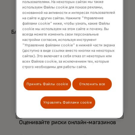
пользователями. На некоторых сайтах мы также
используем Файлы cookie для показа рекламы,
основанной на активности и интересах пользователей
Тестирование карт
на сайте и других сайтах. Нажмите "Управление
файлами cookie" ниже, чтобы узнать, какие Файлы
cookie мы используем на этом сайте и почему. Вы
Блокируйте попытки тестирования карт с
всегда можете изменить свои персональные
автоматическими отказами от вашего
настройки согласия, используя инструмент
"Управление файлами cookie" в нижней части экрана
имени, предотвращая развитие
(доступно в виде ссылки вместо кнопки на некоторых
мошеннических атак ещё на ранней
сайтах). Это включает в себя отказ от некоторых или
всех Файлов cookie, за исключением тех, которые
стадии.
строго необходимы для работы сайта.
Принять Файлы cookie
Отклонить все
Управлять Файлами cookie
Оценивайте риски онлайн-магазинов