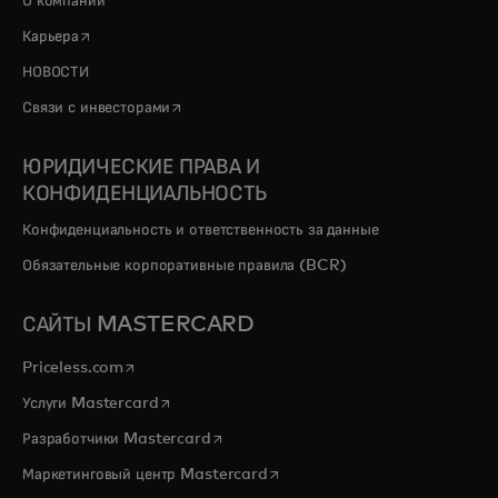
О компании
opens in a new tab
Карьера
НОВОСТИ
opens in a new tab
Связи с инвесторами
ЮРИДИЧЕСКИЕ ПРАВА И
КОНФИДЕНЦИАЛЬНОСТЬ
Конфиденциальность и ответственность за данные
Обязательные корпоративные правила (BCR)
САЙТЫ MASTERCARD
opens in a new tab
Priceless.com
opens in a new tab
Услуги Mastercard
opens in a new tab
Разработчики Mastercard
opens in a new tab
Маркетинговый центр Mastercard