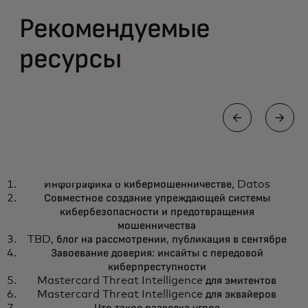
Рекомендуемые
ресурсы
ИНФОГРАФИКА
Инфографика о кибермошенничестве, Datos
Интеграция значительно снижает
opens in a new tab
Загрузить
Совместное создание упреждающей системы
уровень кибермошенничества
кибербезопасности и предотвращения
мошенничества
TBD, блог на рассмотрении, публикация в сентябре
Завоевание доверия: инсайты с передовой
киберпреступности
Mastercard Threat Intelligence для эмитентов
Mastercard Threat Intelligence для эквайеров