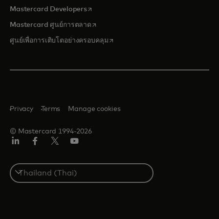
opens in a new tab
Mastercard Developers
opens in a new tab
Mastercard ศูนย์การตลาด
opens in a new tab
ศูนย์เพื่อการเติบโตอย่างครอบคลุม
Privacy
Terms
Manage cookies
© Mastercard 1994-2026
ลิงค์
เฟ
ทวิ
ยู
อิน
ซบุ๊ก
ต
ทูบ
เตอร์/
Select
เอ็กซ์
a
country