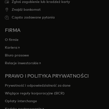
Zgłoś zagubienie lub kradzież karty
Znajdź bankomat
Często zadawane pytania
FIRMA
O firmie
opens in a new tab
Kariera
Biuro prasowe
opens in a new tab
Relacje inwestorskie
PRAWO I POLITYKA PRYWATNOŚCI
Prywatność i odpowiedzialność za dane
Wiążące reguły korporacyjne (BCR)
Opłaty interchange
opens in a new tab