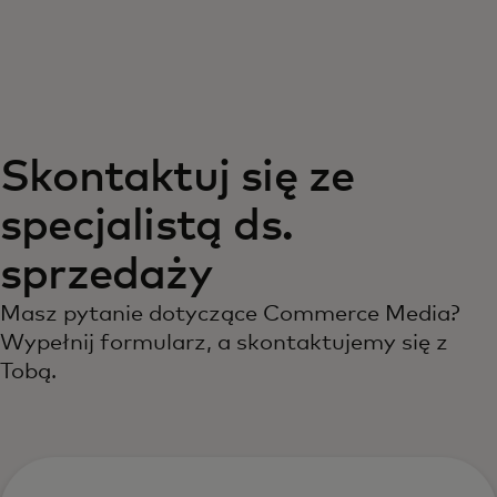
Dla Ciebie
Dla firm
Skontaktuj się ze
Dla świata
specjalistą ds.
Dla innowatorów
sprzedaży
Masz pytanie dotyczące Commerce Media?
Aktualności i trendy
Wypełnij formularz, a skontaktujemy się z
Tobą.