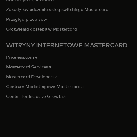
Kodeks postępowania
Zasady świadczenia usług switchingu Mastercard
Przegląd przepisów
Ułatwienia dostępu w Mastercard
WITRYNY INTERNETOWE MASTERCARD
opens in a new tab
Priceless.com
opens in a new tab
Mastercard Services
opens in a new tab
Mastercard Developers
opens in a new tab
Centrum Marketingowe Mastercard
opens in a new tab
Center for Inclusive Growth