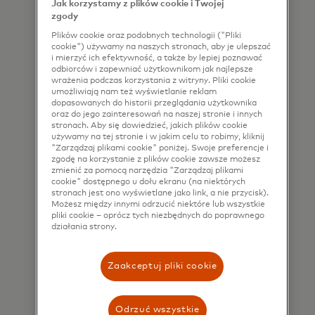
Jak korzystamy z plików cookie i Twojej
information by email. If I have
zgody
shared my phone number, I confirm
Plików cookie oraz podobnych technologii ("Pliki
that I am also happy to be
cookie") używamy na naszych stronach, aby je ulepszać
i mierzyć ich efektywność, a także by lepiej poznawać
contacted by Mastercard for such
odbiorców i zapewniać użytkownikom jak najlepsze
marketing purposes by phone. I
wrażenia podczas korzystania z witryny. Pliki cookie
umożliwiają nam też wyświetlanie reklam
understand that I am free to
dopasowanych do historii przeglądania użytkownika
oraz do jego zainteresowań na naszej stronie i innych
withdraw my consent at any time,
stronach. Aby się dowiedzieć, jakich plików cookie
free of charge, using the opt-out
używamy na tej stronie i w jakim celu to robimy, kliknij
"Zarządzaj plikami cookie" poniżej. Swoje preferencje i
link provided in each email.
zgodę na korzystanie z plików cookie zawsze możesz
zmienić za pomocą narzędzia "Zarządzaj plikami
cookie" dostępnego u dołu ekranu (na niektórych
I acknowledge that my personal
stronach jest ono wyświetlane jako link, a nie przycisk).
data will be processed in
Możesz między innymi odrzucić niektóre lub wszystkie
pliki cookie – oprócz tych niezbędnych do poprawnego
accordance with
działania strony.
Mastercard’s
Global Privacy Notice
.
By submitting this form, I also
Zaakceptuj pliki cookie
confirm that I have read and agree
to the Mastercard
Terms of Use
.
Odrzuć wszystkie