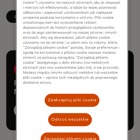
cookie") używamy na naszych stronach, aby je ulepszać
i mierzyć ich efektywność, a także by lepiej poznawać
odbiorców i zapewniać użytkownikom jak najlepsze
opens in a new tab
Obserwuj na LinkedIn
wrażenia podczas korzystania z witryny. Pliki cookie
umożliwiają nam też wyświetlanie reklam
dopasowanych do historii przeglądania użytkownika
oraz do jego zainteresowań na naszej stronie i innych
stronach. Aby się dowiedzieć, jakich plików cookie
używamy na tej stronie i w jakim celu to robimy, kliknij
"Zarządzaj plikami cookie" poniżej. Swoje preferencje i
zgodę na korzystanie z plików cookie zawsze możesz
zmienić za pomocą narzędzia "Zarządzaj plikami
cookie" dostępnego u dołu ekranu (na niektórych
stronach jest ono wyświetlane jako link, a nie przycisk).
Możesz między innymi odrzucić niektóre lub wszystkie
pliki cookie – oprócz tych niezbędnych do poprawnego
Poznaj resztę zespołu
działania strony.
Mastercard Economics Institute
Zaakceptuj pliki cookie
Zobacz więcej członków zespołu
Odrzuć wszystkie
Zarządzaj plikami cookie