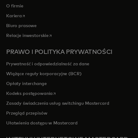
O firmie
opens in a new tab
Kariera
Biuro prasowe
opens in a new tab
Relacje inwestorskie
PRAWO I POLITYKA PRYWATNOŚCI
Prywatność i odpowiedzialność za dane
Wiążące reguły korporacyjne (BCR)
Opłaty interchange
opens in a new tab
Kodeks postępowania
Zasady świadczenia usług switchingu Mastercard
Przegląd przepisów
Ułatwienia dostępu w Mastercard