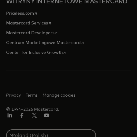
WITRYNY INTERNETOWE MASTERCARD
opens in a new tab
Priceless.com
opens in a new tab
Mastercard Services
opens in a new tab
Mastercard Developers
opens in a new tab
Centrum Marketingowe Mastercard
opens in a new tab
Center for Inclusive Growth
Privacy
Terms
Manage cookies
© 1994–2026 Mastercard.
LinkedIn
Facebook
Twitter/X
YouTube
Select
a