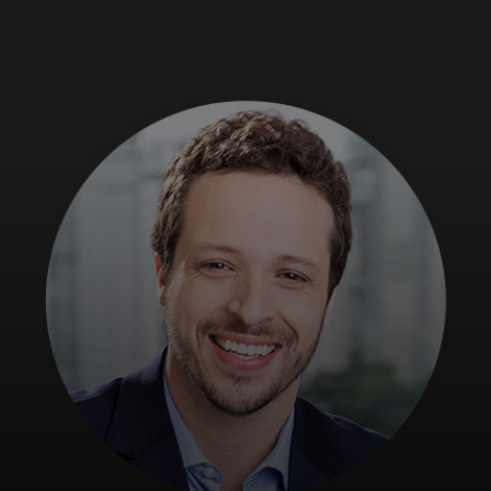
Dla Ciebie
Dla firm
Dla świata
Dla innowatorów
Aktualności i trendy