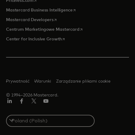
opens in a new tab
Priceless.com
opens in a new tab
Mastercard Business Intelligence
opens in a new tab
Mastercard Developers
opens in a new tab
Centrum Marketingowe Mastercard
opens in a new tab
Center for Inclusive Growth
Prywatność
Warunki
Zarządzanie plikami cookie
© 1994–2026 Mastercard.
LinkedIn
Facebook
Twitter/X
YouTube
Select
a
country