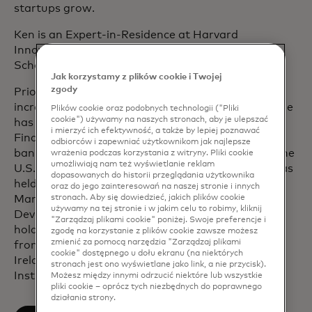
startups grow.
Ken is an Expert-in-Residence at Harvard
Innovation Labs at the Harvard John A. Paulson
School of Engineering and Applied Sciences.
Jak korzystamy z plików cookie i Twojej
zgody
Prior to joining Mastercard, Ken held roles of
increasing seniority at Citi, Accenture and Misys. He
Plików cookie oraz podobnych technologii ("Pliki
cookie") używamy na naszych stronach, aby je ulepszać
has over 25 years of experience in International
i mierzyć ich efektywność, a także by lepiej poznawać
Financial Services across retail and corporate
odbiorców i zapewniać użytkownikom jak najlepsze
banking and has worked extensively throughout the
wrażenia podczas korzystania z witryny. Pliki cookie
umożliwiają nam też wyświetlanie reklam
U.S., Latin America, Europe, Asia and Africa. He has
dopasowanych do historii przeglądania użytkownika
held executive leadership roles in Product
oraz do jego zainteresowań na naszej stronie i innych
stronach. Aby się dowiedzieć, jakich plików cookie
Management, Technology Delivery, Business
używamy na tej stronie i w jakim celu to robimy, kliknij
Development, and Strategy and Innovation. Ken
"Zarządzaj plikami cookie" poniżej. Swoje preferencje i
holds a BSc in Commercial Computer Applications
zgodę na korzystanie z plików cookie zawsze możesz
zmienić za pomocą narzędzia "Zarządzaj plikami
from the Institute of Technology in Waterford,
cookie" dostępnego u dołu ekranu (na niektórych
Ireland, and is a certified Board Director with the
stronach jest ono wyświetlane jako link, a nie przycisk).
Institute of Directors.
Możesz między innymi odrzucić niektóre lub wszystkie
pliki cookie – oprócz tych niezbędnych do poprawnego
działania strony.