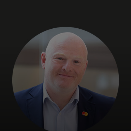
Dla Ciebie
Dla firm
Dla świata
Dla innowatorów
Aktualności i trendy