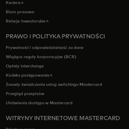
opens in a new tab
Kariera
Biuro prasowe
opens in a new tab
Relacje inwestorskie
PRAWO I POLITYKA PRYWATNOŚCI
Prywatność i odpowiedzialność za dane
Wiążące reguły korporacyjne (BCR)
Opłaty interchange
opens in a new tab
Kodeks postępowania
Zasady świadczenia usług switchingu Mastercard
Przegląd przepisów
Ułatwienia dostępu w Mastercard
WITRYNY INTERNETOWE MASTERCARD