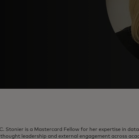
. Stonier is a Mastercard Fellow for her expertise in data
g thought leadership and external engagement across ac