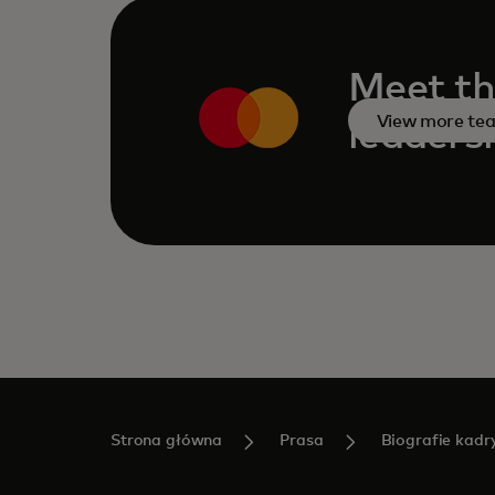
Meet th
View more te
leaders
Strona główna
Prasa
Biografie kadr