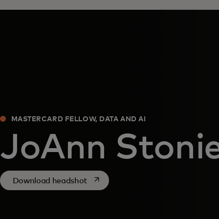
MASTERCARD FELLOW, DATA AND AI
JoAnn Stonie
opens in a new tab
Download headshot