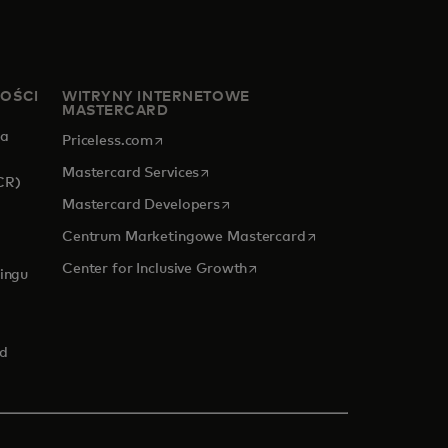
NOŚCI
WITRYNY INTERNETOWE
MASTERCARD
za
opens in a new tab
Priceless.com
opens in a new tab
Mastercard Services
CR)
opens in a new tab
Mastercard Developers
opens in a new tab
Centrum Marketingowe Mastercard
 new tab
opens in a new tab
Center for Inclusive Growth
ingu
rd