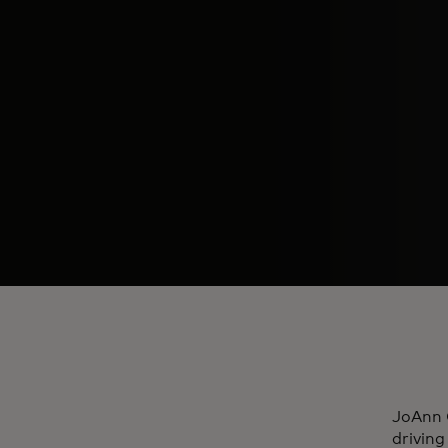
JoAnn C
drivin