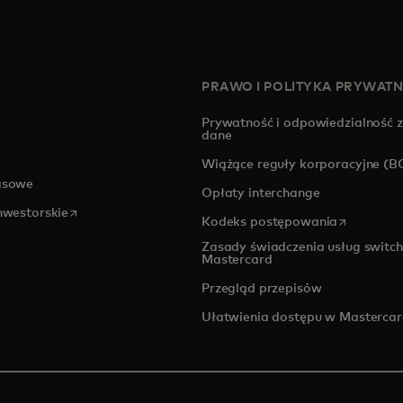
PRAWO I POLITYKA PRYWAT
Prywatność i odpowiedzialność 
dane
pens in a new tab
Wiążące reguły korporacyjne (B
asowe
Opłaty interchange
opens in a new tab
inwestorskie
opens in a
Kodeks postępowania
Zasady świadczenia usług switch
Mastercard
Przegląd przepisów
Ułatwienia dostępu w Masterca