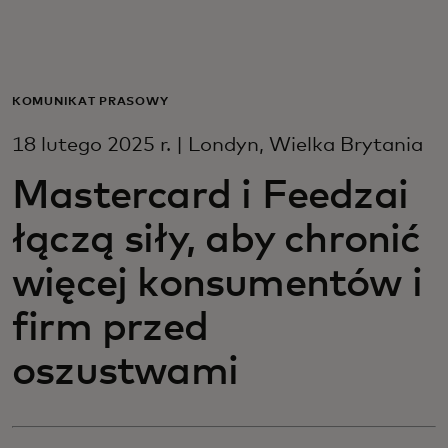
Dla Ciebie
Dla firm
KOMUNIKAT PRASOWY
18 lutego 2025 r. | Londyn, Wielka Brytania
Dla świata
Mastercard i Feedzai
łączą siły, aby chronić
Dla innowatorów
więcej konsumentów i
Aktualności i trendy
firm przed
oszustwami