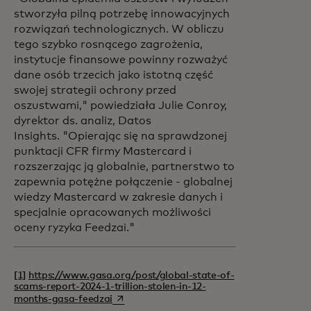
stworzyła pilną potrzebę innowacyjnych
rozwiązań technologicznych. W obliczu
tego szybko rosnącego zagrożenia,
instytucje finansowe powinny rozważyć
dane osób trzecich jako istotną część
swojej strategii ochrony przed
oszustwami,"
powiedziała Julie Conroy,
dyrektor ds. analiz, Datos
Insights. "Opierając się na sprawdzonej
punktacji CFR firmy Mastercard i
rozszerzając ją globalnie, partnerstwo to
zapewnia potężne połączenie - globalnej
wiedzy Mastercard w zakresie danych i
specjalnie opracowanych możliwości
oceny ryzyka Feedzai."
[1]
https://www.gasa.org/post/global-state-of-
scams-report-2024-1-trillion-stolen-in-12-
opens in a new tab
months-gasa-feedzai