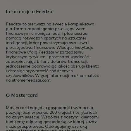
Informacje o Feedzai
Feedzai to pierwsza na świecie kompleksowa
platforma zapobiegania przestępstwom
finansowym, chroniąca ludzi i płatności za
pomocą rozwiązań opartych na sztucznej
inteligencji, które powstrzymują oszustwa i
przestępstwa finansowe. Wiodące instytucje
finansowe ufają Feedzai w zarządzaniu
krytycznym ryzykiem i procesami zgodności,
zabezpieczając biliony dolarów transakcji,
jednocześnie poprawiając jakość obsługi klienta
i chroniąc prywatność codziennych
użytkowników. Więcej informacji można znaleźć
na stronie feedzai.com.
O Mastercard
Mastercard napędza gospodarki i wzmacnia
pozycję ludzi w ponad 200 krajach i terytoriach
na całym świecie. Wspólnie z naszymi klientami
budujemy odporną gospodarkę, w której każdy
może prosperować. Obsługujemy szeroką