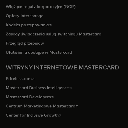
Wiążące reguły korporacyjne (BCR)
Opłaty interchange
opens in a new tab
Kodeks postępowania
Zasady świadczenia usług switchingu Mastercard
Przegląd przepisów
Ułatwienia dostępu w Mastercard
WITRYNY INTERNETOWE MASTERCARD
opens in a new tab
Priceless.com
opens in a new tab
Mastercard Business Intelligence
opens in a new tab
Mastercard Developers
opens in a new tab
Centrum Marketingowe Mastercard
opens in a new tab
Center for Inclusive Growth