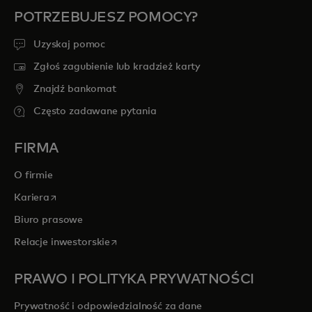
POTRZEBUJESZ POMOCY?
Uzyskaj pomoc
Zgłoś zagubienie lub kradzież karty
Znajdź bankomat
Często zadawane pytania
FIRMA
O firmie
opens in a new tab
Kariera
Biuro prasowe
opens in a new tab
Relacje inwestorskie
PRAWO I POLITYKA PRYWATNOŚCI
Prywatność i odpowiedzialność za dane