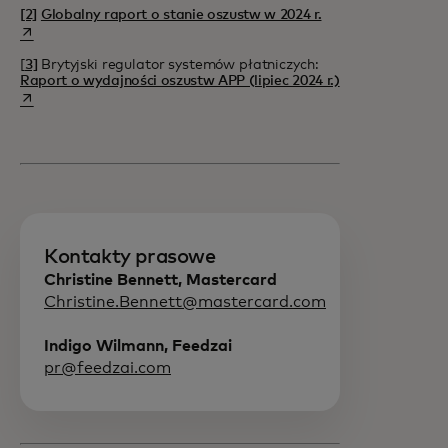
opens in a new tab
[2]
Globalny raport o stanie oszustw w 2024 r.
[
3]
Brytyjski regulator systemów płatniczych:
opens in a new 
Raport o wydajności oszustw APP (lipiec 2024 r.)
Kontakty prasowe
Christine Bennett, Mastercard
Christine.Bennett@mastercard.com
Indigo Wilmann, Feedzai
pr@feedzai.com