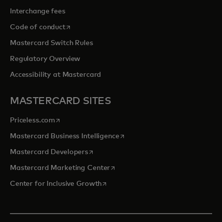
Interchange fees
opens in a new tab
Code of conduct
Mastercard Switch Rules
Regulatory Overview
Accessibility at Mastercard
MASTERCARD SITES
opens in a new tab
Priceless.com
opens in a new tab
Mastercard Business Intelligence
opens in a new tab
Mastercard Developers
opens in a new tab
Mastercard Marketing Center
opens in a new tab
Center for Inclusive Growth