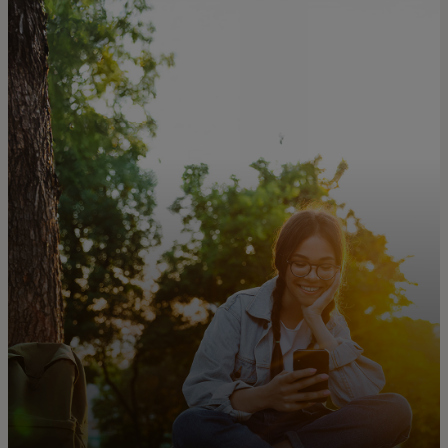
For deg
For bedrifter
For verden
For innovatører
Nyheter og trender