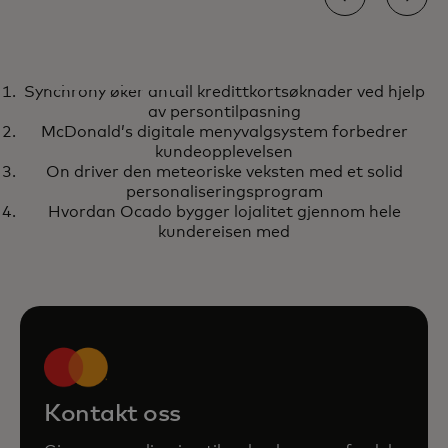
CASESTUDIE
Synchrony øker antall kredittkortsøknader ved hjelp
Synchrony øker antall
opens in a new tab
Finn ut mer
av persontilpasning
kredittkortsøknader ved hjelp av
McDonald’s digitale menyvalgsystem forbedrer
persontilpasning
kundeopplevelsen
On driver den meteoriske veksten med et solid
personaliseringsprogram
Hvordan Ocado bygger lojalitet gjennom hele
kundereisen med
Kontakt oss