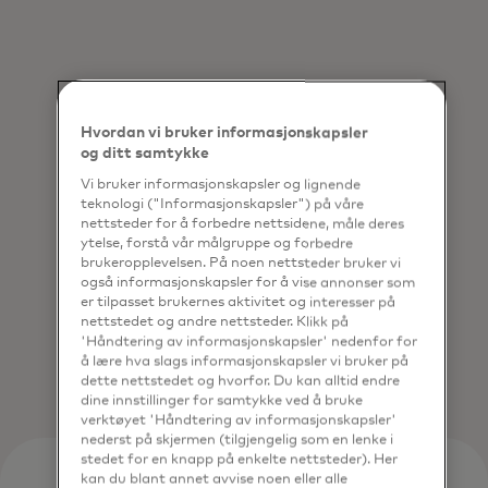
Hvordan vi bruker informasjonskapsler
og ditt samtykke
Rask og effektiv
Vi bruker informasjonskapsler og lignende
Vårt enhetlige OS muliggjør
teknologi ("Informasjonskapsler") på våre
nettsteder for å forbedre nettsidene, måle deres
samarbeidende personalisering på tvers
ytelse, forstå vår målgruppe og forbedre
av team, og sikrer smidighet og raskere
brukeropplevelsen. På noen nettsteder bruker vi
lanseringstid.
også informasjonskapsler for å vise annonser som
er tilpasset brukernes aktivitet og interesser på
nettstedet og andre nettsteder. Klikk på
'Håndtering av informasjonskapsler' nedenfor for
å lære hva slags informasjonskapsler vi bruker på
dette nettstedet og hvorfor. Du kan alltid endre
dine innstillinger for samtykke ved å bruke
verktøyet 'Håndtering av informasjonskapsler'
nederst på skjermen (tilgjengelig som en lenke i
stedet for en knapp på enkelte nettsteder). Her
kan du blant annet avvise noen eller alle