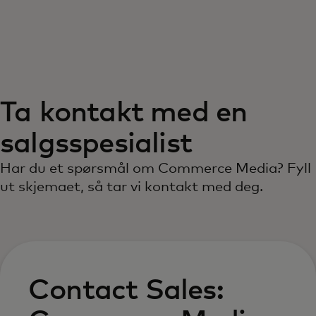
For deg
For bedrifter
Ta kontakt med en
For verden
salgsspesialist
For innovatører
Har du et spørsmål om Commerce Media? Fyll
ut skjemaet, så tar vi kontakt med deg.
Nyheter og trender
Contact Sales: