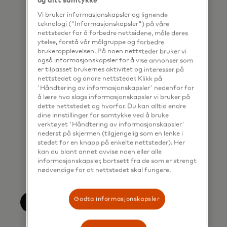
og ditt samtykke
contacted by Mastercard for such
Vi bruker informasjonskapsler og lignende
marketing purposes by phone. I
teknologi ("Informasjonskapsler") på våre
nettsteder for å forbedre nettsidene, måle deres
understand that I am free to
ytelse, forstå vår målgruppe og forbedre
withdraw my consent at any time,
brukeropplevelsen. På noen nettsteder bruker vi
også informasjonskapsler for å vise annonser som
free of charge, using the opt-out
er tilpasset brukernes aktivitet og interesser på
link provided in each email.
nettstedet og andre nettsteder. Klikk på
'Håndtering av informasjonskapsler' nedenfor for
I acknowledge that my personal
å lære hva slags informasjonskapsler vi bruker på
dette nettstedet og hvorfor. Du kan alltid endre
data will be processed in
dine innstillinger for samtykke ved å bruke
accordance with
verktøyet 'Håndtering av informasjonskapsler'
nederst på skjermen (tilgjengelig som en lenke i
Mastercard’s
Global Privacy Notice
.
stedet for en knapp på enkelte nettsteder). Her
By submitting this form, I also
kan du blant annet avvise noen eller alle
informasjonskapsler, bortsett fra de som er strengt
confirm that I have read and agree
nødvendige for at nettstedet skal fungere.
to the Mastercard
Terms of Use
.
Godta informasjonskapsler
Submit