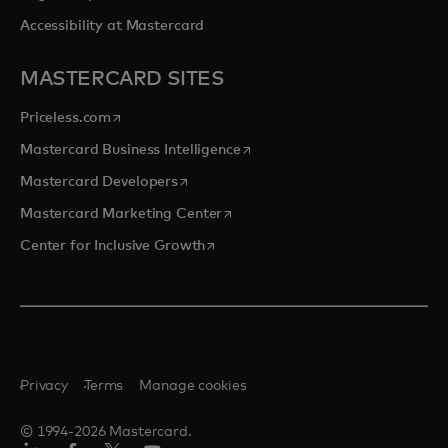
Accessibility at Mastercard
MASTERCARD SITES
opens in a new tab
Priceless.com
opens in a new tab
Mastercard Business Intelligence
opens in a new tab
Mastercard Developers
opens in a new tab
Mastercard Marketing Center
opens in a new tab
Center for Inclusive Growth
Privacy
Terms
Manage cookies
© 1994-2026 Mastercard.