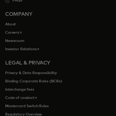
FAQs
COMPANY
About
opens in a new tab
Careers
Newsroom
opens in a new tab
Investor Relations
LEGAL & PRIVACY
Privacy & Data Responsibility
Binding Corporate Rules (BCRs)
Interchange fees
opens in a new tab
Code of conduct
Mastercard Switch Rules
Regulatory Overview