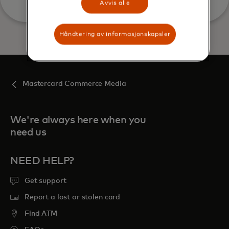
Avvis alle
Håndtering av informasjonskapsler
Mastercard Commerce Media
We're always here when you
need us
NEED HELP?
Get support
Report a lost or stolen card
Find ATM