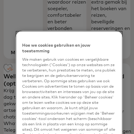
waardoor reizen
extra gemak bij
soepeler,
het boeken van
comfortabeler
reizen,
en beter
beveiligde
verbonden
reserveringen en
wordt.**
toegang tot
exclusieve
Hoe we cookies gebruiken en jouw
ervaringen.**
toestemming
Meer
We maken gebruik van cookies en vergelijkbare
opens in a new tab
informatie
technologieën ('Cookies') op onze websites om ze
te verbeteren, hun prestaties te meten, ons publiek
Wellnessvoordelen
Wereldwijde
Mastercard
te begrijpen en de gebruikerservaring te
verbeteren. Op sommige sites gebruiken we ook
(optioneel)
hulpdiensten
ID Theft
Cookies om advertenties te tonen op basis van de
Protection
Krijg 24 uur per
Bel 1-800-
browseactiviteiten en interesses van jou op de site
dag toegang tot
MASTERCARD
(optioneel)
en andere sites. Klik hieronder op 'Beheer cookies'
om te lezen welke cookies we op deze site
gekwalificeerde
(1-800-627-
Controleer je
gebruiken en waarom. Je kunt altijd jouw
artsen via
8372) in de VS
kredietdossier
toestemmingsvoorkeuren wijzigen met de 'Beheer
chatapps zoals
of +1-636-722-
op fraude,
cookies'-tool onderaan het scherm (beschikbaar
WhatsApp en
7111 buiten de
als een link in plaats van een knop op sommige
ontvang
sites). Dit omvat het weigeren van sommige of alle
Telegram met de
VS voor 24 uur
waarschuwingen