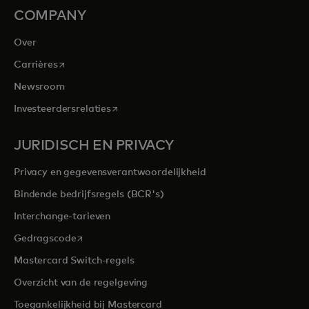
COMPANY
Over
opens in a new tab
Carrières
Newsroom
opens in a new tab
Investeerdersrelaties
JURIDISCH EN PRIVACY
Privacy en gegevensverantwoordelijkheid
Bindende bedrijfsregels (BCR's)
Interchange-tarieven
opens in a new tab
Gedragscode
Mastercard Switch-regels
Overzicht van de regelgeving
Toegankelijkheid bij Mastercard