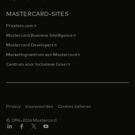
MASTERCARD-SITES
opens in a new tab
Priceless.com
opens in a new tab
Mastercard Business Intelligence
opens in a new tab
Mastercard Developers
opens in a new tab
Marketingcentrum van Mastercard
opens in a new tab
Centrum voor Inclusieve Groei
Privacy
Voorwaarden
Cookies beheren
© 1994-2026 Mastercard.
Linkedin
Facebook
Twitter/X
YouTube