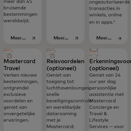
meer dan 45
ongeautoriseerde
bruisende
transacties in
bestemmingen
winkels, online
wereldwijd.
1
en in apps.
Meer
Meer
Meer
opens in a new tab
opens in a new tab
informatie
informatie
informatie
Mastercard
Reisvoordelen
Erkenningsvoo
Travel
(optioneel)
(optioneel)
De voordelen van World Elite sluiten
Verken nieuwe
Geniet van
Geniet van 24
naadloos aan op je levensstijl – thuis en
bestemmingen,
toegang tot
uur per dag
onderweg.
ontgrendel
luchthavenlounges,
persoonlijke
exclusieve
snelle
assistentie met
voordelen en
beveiligingscontrole
Mastercard
geniet van
en wereldwijde
Concierge en
onvergetelijke
dataroaming
Travel &
ervaringen.
met je
Lifestyle
Mastercard;
Services — voor