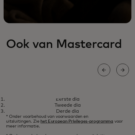
Ook van Mastercard
WORLD MASTERCARD
Eerste dia
Uitstekende koopkracht en
Meer informatie
Tweede dia
functies en voordelen
Derde dia
* Onder voorbehoud van voorwaarden en
van wereldklasse
uitsluitingen. Zie
het European Privileges-programma
voor
meer informatie.