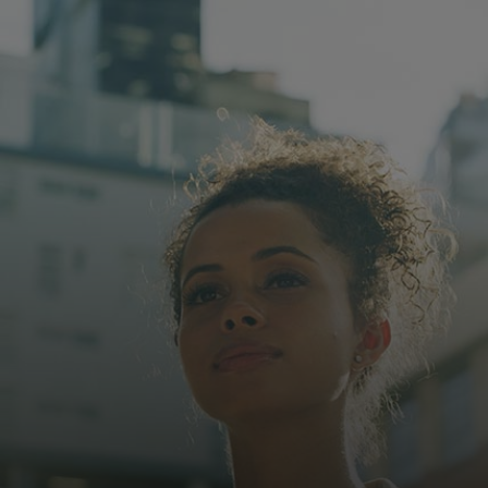
Voor jou
Zakelijk
Voor de wereld
Voor vernieuwers
Nieuws en trends