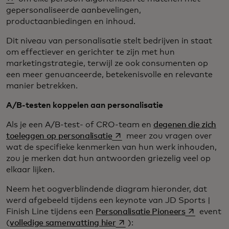
gepersonaliseerde aanbevelingen,
productaanbiedingen en inhoud.
Dit niveau van personalisatie stelt bedrijven in staat
om effectiever en gerichter te zijn met hun
marketingstrategie, terwijl ze ook consumenten op
een meer genuanceerde, betekenisvolle en relevante
manier betrekken.
A/B-testen koppelen aan personalisatie
Als je een A/B-test- of CRO-team en
degenen die zich
opens in a new tab
toeleggen op personalisatie
meer zou vragen over
wat de specifieke kenmerken van hun werk inhouden,
zou je merken dat hun antwoorden griezelig veel op
elkaar lijken.
Neem het oogverblindende diagram hieronder, dat
werd afgebeeld tijdens een keynote van JD Sports |
opens in a 
Finish Line tijdens een
Personalisatie Pioneers
event
opens in a new tab
(
volledige samenvatting hier
):