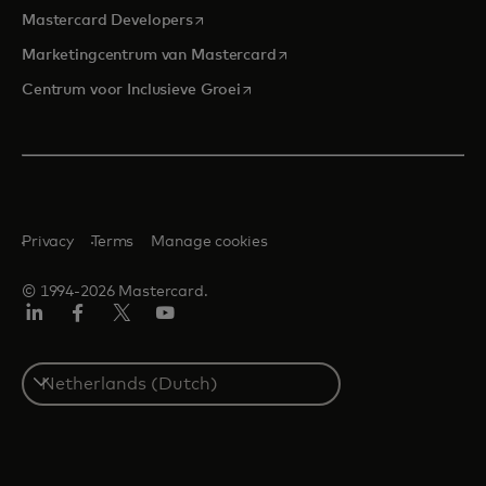
opens in a new tab
Mastercard Developers
opens in a new tab
Marketingcentrum van Mastercard
opens in a new tab
Centrum voor Inclusieve Groei
Privacy
Terms
Manage cookies
© 1994-2026 Mastercard.
Linkedin
Facebook
Twitter/X
YouTube
Select
a
country