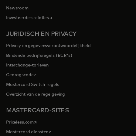
Newsroom
opens in a new tab
Investeerdersrelaties
JURIDISCH EN PRIVACY
Privacy en gegevensverantwoordelijkheid
Bindende bedrijfsregels (BCR's)
Interchange-tarieven
opens in a new tab
Gedragscode
Mastercard Switch-regels
Overzicht van de regelgeving
MASTERCARD-SITES
opens in a new tab
Priceless.com
opens in a new tab
Mastercard diensten