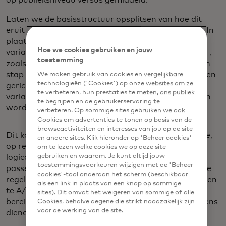
op publieksniveau versus gemiddeld.
Laten we de basisstructuur opsplitsen van hoe dit
eruit zou zien binnen een personalisatiecampagne. In
plaats van één ervaring op te nemen met meerdere
Hoe we cookies gebruiken en jouw
opens i
variaties om te vergelijken met een
controlegroep
,
toestemming
zoals die van een traditionele A/B-test, gaan we een
stap verder met het creëren van meerdere ervaringen
We maken gebruik van cookies en vergelijkbare
technologieën ('Cookies') op onze websites om ze
gericht op verschillende doelgroepen en meerdere
te verbeteren, hun prestaties te meten, ons publiek
variaties binnen elke ervaring die A/B-getest kunnen
te begrijpen en de gebruikerservaring te
worden om te bepalen welke best presterende.
verbeteren. Op sommige sites gebruiken we ook
Cookies om advertenties te tonen op basis van de
browseactiviteiten en interesses van jou op de site
Dit kan worden gedaan door middel van eenvoudige,
en andere sites. Klik hieronder op 'Beheer cookies'
op regels gebaseerde targeting, waarbij IF/Then-
om te lezen welke cookies we op deze site
gebruiken en waarom. Je kunt altijd jouw
logica wordt gebruikt om het klanttraject aan te
toestemmingsvoorkeuren wijzigen met de 'Beheer
passen aan een reeks handmatig geprogrammeerde
cookies'-tool onderaan het scherm (beschikbaar
regels, waarbij teams in staat zijn om deze ervaringen
als een link in plaats van een knop op sommige
te A/B-testen, hun resultaten te valideren bij het
sites). Dit omvat het weigeren van sommige of alle
opens in a new tab
bereiken van
statistische significantie
, en vervolgens
Cookies, behalve degene die strikt noodzakelijk zijn
voor de werking van de site.
dienovereenkomstig te itereren.