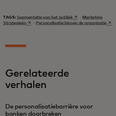
opens in a new tab
TAGS:
Segmentatie van het publiek
·
Marketing
opens in a new tab
open
Strategieën
·
Personalisatie binnen de organisatie
Gerelateerde
verhalen
De personalisatiebarrière voor
banken doorbreken