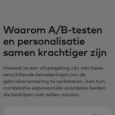
Voor jou
Zakelijk
Waarom A/B-testen
en personalisatie
Voor de wereld
samen krachtiger zijn
Voor vernieuwers
Hoewel ze een afspiegeling zijn van twee
verschillende benaderingen om de
Nieuws en trends
gebruikerservaring te verbeteren, kan hun
combinatie exponentiële voordelen bieden
die bedrijven niet willen missen.