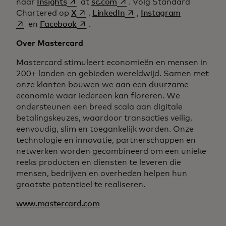
opens in a new tab
opens in a new tab
naar
Insights
at
sc.com
. Volg Standard
opens in a new tab
opens in a new tab
opens in a 
Chartered op
X
,
LinkedIn
,
Instagram
opens in a new tab
en
Facebook
.
Over Mastercard
Mastercard stimuleert economieën en mensen in
200+ landen en gebieden wereldwijd. Samen met
onze klanten bouwen we aan een duurzame
economie waar iedereen kan floreren. We
ondersteunen een breed scala aan digitale
betalingskeuzes, waardoor transacties veilig,
eenvoudig, slim en toegankelijk worden. Onze
technologie en innovatie, partnerschappen en
netwerken worden gecombineerd om een unieke
reeks producten en diensten te leveren die
mensen, bedrijven en overheden helpen hun
grootste potentieel te realiseren.
www.mastercard.com