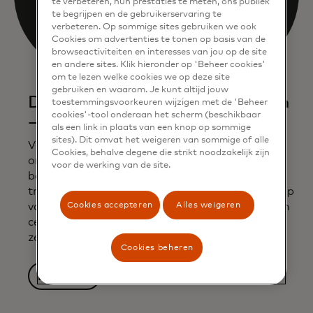
te verbeteren, hun prestaties te meten, ons publiek
te begrijpen en de gebruikerservaring te
verbeteren. Op sommige sites gebruiken we ook
Cookies om advertenties te tonen op basis van de
browseactiviteiten en interesses van jou op de site
en andere sites. Klik hieronder op 'Beheer cookies'
om te lezen welke cookies we op deze site
gebruiken en waarom. Je kunt altijd jouw
De volgende generatie blockchain
toestemmingsvoorkeuren wijzigen met de 'Beheer
cookies'-tool onderaan het scherm (beschikbaar
– en bankieren
als een link in plaats van een knop op sommige
sites). Dit omvat het weigeren van sommige of alle
Voortbouwend op jarenlange ervaring met het
Cookies, behalve degene die strikt noodzakelijk zijn
ontwikkelen van netwerkmogelijkheden voor
voor de werking van de site.
banken, maakt Mastercard vertrouwde
transacties op de blockchain mogelijk met behulp
Cookies accepteren
Alles weigeren
van tokenized deposito's of digitale valuta's van
centrale banken via zijn Multi-Token Network,
zegt Raj Dhamodharan van Mastercard.
Cookies beheren
Lees meer