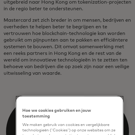
uitgebreid naar Hong Kong om tokenization-projecten
in de regio beter te ondersteunen.
Mastercard zet zich breder in om mensen, bedrijven en
overheden te helpen beter te begrijpen en te
vertrouwen hoe blockchain-technologie kan worden
gebruikt om pijnpunten aan te pakken en efficiëntere
systemen te bouwen. Dit omvat samenwerking met
een reeks partners in Hong Kong en de rest van de
wereld om innovatieve technologieën in te zetten ten
behoeve van bedrijven die op zoek zijn naar een veilige
uitwisseling van waarde.
Hoe we cookies gebruiken en jouw
toestemming
We maken gebruik van cookies en vergelijkbare
technologieën ('Cookies') op onze websites om ze