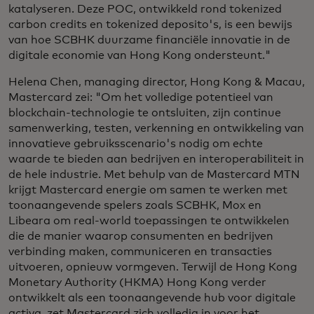
katalyseren. Deze POC, ontwikkeld rond tokenized
carbon credits en tokenized deposito's, is een bewijs
van hoe SCBHK duurzame financiële innovatie in de
digitale economie van Hong Kong ondersteunt."
Helena Chen, managing director, Hong Kong & Macau,
Mastercard zei: "Om het volledige potentieel van
blockchain-technologie te ontsluiten, zijn continue
samenwerking, testen, verkenning en ontwikkeling van
innovatieve gebruiksscenario's nodig om echte
waarde te bieden aan bedrijven en interoperabiliteit in
de hele industrie. Met behulp van de Mastercard MTN
krijgt Mastercard energie om samen te werken met
toonaangevende spelers zoals SCBHK, Mox en
Libeara om real-world toepassingen te ontwikkelen
die de manier waarop consumenten en bedrijven
verbinding maken, communiceren en transacties
uitvoeren, opnieuw vormgeven. Terwijl de Hong Kong
Monetary Authority (HKMA) Hong Kong verder
ontwikkelt als een toonaangevende hub voor digitale
activa, zet Mastercard zich volledig in voor het