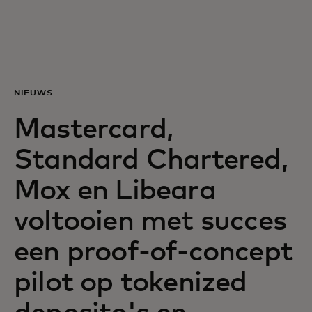
Voor jou
Zakelijk
NIEUWS
Voor de wereld
Mastercard,
Standard Chartered,
Voor vernieuwers
Mox en Libeara
Nieuws en trends
voltooien met succes
een proof-of-concept
pilot op tokenized