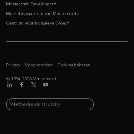
opens in a new tab
Mastercard Developers
opens in a new tab
Marketingcentrum van Mastercard
opens in a new tab
Centrum voor Inclusieve Groei
Privacy
Voorwaarden
Cookies beheren
© 1994-2026 Mastercard.
Linkedin
Facebook
Twitter/X
YouTube
Select
a
country