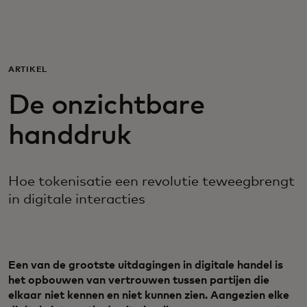
Voor jou
Zakelijk
ARTIKEL
De onzichtbare
Voor de wereld
handdruk
Voor vernieuwers
Hoe tokenisatie een revolutie teweegbrengt
in digitale interacties
Nieuws en trends
Een van de grootste uitdagingen in digitale handel is
het opbouwen van vertrouwen tussen partijen die
elkaar niet kennen en niet kunnen zien. Aangezien elke