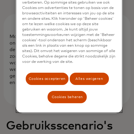
verbeteren. Op sommige sites gebruiken we ook
Cookies om advertenties te tonen op basis van de
browseactiviteiten en interesses van jou op de site
en andere sites. Klik hieronder op 'Beheer cookies'
om te lezen welke cookies we op deze site
gebruiken en waarom. Je kunt altijd jouw
toestemmingsvoorkeuren wijzigen met de 'Beheer
Mastercard heeft zijn visie aangekondigd om
cookies'-tool onderaan het scherm (beschikbaar
online afrekenen tegen het einde van het
als een link in plaats van een knop op sommige
decennium opnieuw uit te vinden. Door ervoor te
sites). Dit omvat het weigeren van sommige of alle
zorgen dat elke transactie op ons netwerk kan
Cookies, behalve degene die strikt noodzakelijk zijn
voor de werking van de site.
worden getokeniseerd en geverifieerd, kunnen
we handmatige kaart- en wachtwoordinvoer
geleidelijk afschaffen ten gunste van glimlachen
Cookies accepteren
Alles weigeren
en vingerafdrukken.
Cookies beheren
Gebruiksscenario's