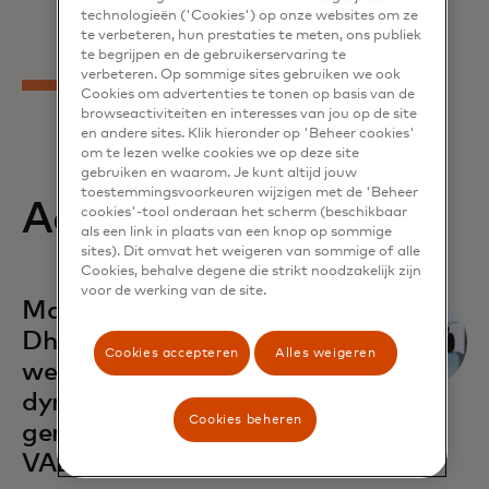
technologieën ('Cookies') op onze websites om ze
te verbeteren, hun prestaties te meten, ons publiek
te begrijpen en de gebruikerservaring te
verbeteren. Op sommige sites gebruiken we ook
Cookies om advertenties te tonen op basis van de
browseactiviteiten en interesses van jou op de site
en andere sites. Klik hieronder op 'Beheer cookies'
om te lezen welke cookies we op deze site
gebruiken en waarom. Je kunt altijd jouw
toestemmingsvoorkeuren wijzigen met de 'Beheer
Aanverwant
cookies'-tool onderaan het scherm (beschikbaar
als een link in plaats van een knop op sommige
sites). Dit omvat het weigeren van sommige of alle
Cookies, behalve degene die strikt noodzakelijk zijn
voor de werking van de site.
opens in a new tab
Mastercard en Abu
Dhabi Global Market
Cookies accepteren
Alles weigeren
werken samen om de
dynamische MKB-
Cookies beheren
gemeenschap van de
VAE te versterken