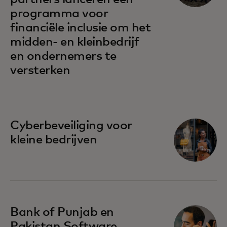
programma voor
financiële inclusie om het
midden- en kleinbedrijf
en ondernemers te
versterken
opens in a new tab
Cyberbeveiliging voor
kleine bedrijven
opens in a new tab
Bank of Punjab en
Pakistan Software