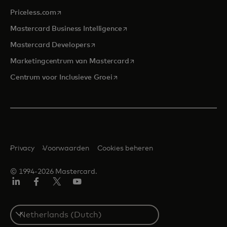
opens in a new tab
Priceless.com
opens in a new tab
Mastercard Business Intelligence
opens in a new tab
Mastercard Developers
opens in a new tab
Marketingcentrum van Mastercard
opens in a new tab
Centrum voor Inclusieve Groei
Privacy
Voorwaarden
Cookies beheren
© 1994-2026 Mastercard.
Linkedin
Facebook
Twitter/X
YouTube
Select
a
country