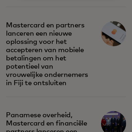
opens in a new tab
Mastercard en partners
lanceren een nieuwe
oplossing voor het
accepteren van mobiele
betalingen om het
potentieel van
vrouwelijke ondernemers
in Fiji te ontsluiten
opens in a new tab
Panamese overheid,
Mastercard en financiële
partners lanceren een