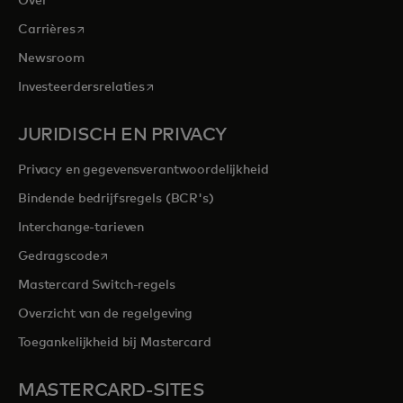
Over
opens in a new tab
Carrières
Newsroom
opens in a new tab
Investeerdersrelaties
JURIDISCH EN PRIVACY
Privacy en gegevensverantwoordelijkheid
Bindende bedrijfsregels (BCR's)
Interchange-tarieven
opens in a new tab
Gedragscode
Mastercard Switch-regels
Overzicht van de regelgeving
Toegankelijkheid bij Mastercard
MASTERCARD-SITES