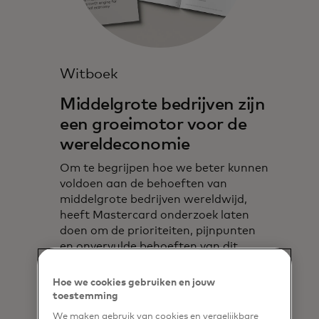
Witboek
Middelgrote bedrijven zijn
een groeimotor voor de
wereldeconomie
Om te begrijpen hoe we beter kunnen
voldoen aan de behoeften van
middelgrote bedrijven wereldwijd,
heeft Mastercard onderzoek laten
doen om de prioriteiten, pijnpunten
en onvervulde behoeften van dit
snelgroeiende en achtergestelde
segment te identificeren.
Hoe we cookies gebruiken en jouw
toestemming
Lees meer
We maken gebruik van cookies en vergelijkbare