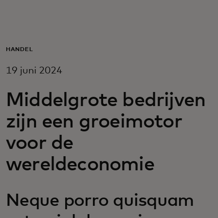
Voor jou
Zakelijk
HANDEL
19 juni 2024
Voor de wereld
Middelgrote bedrijven
Voor vernieuwers
zijn een groeimotor
voor de
Nieuws en trends
wereldeconomie
Neque porro quisquam