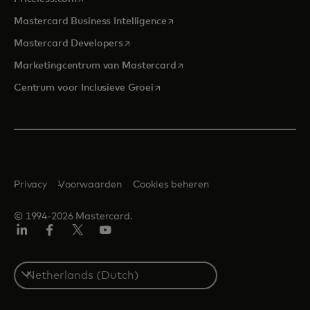
opens in a new tab
Mastercard Business Intelligence
opens in a new tab
Mastercard Developers
opens in a new tab
Marketingcentrum van Mastercard
opens in a new tab
Centrum voor Inclusieve Groei
Privacy
Voorwaarden
Cookies beheren
© 1994-2026 Mastercard.
Linkedin
Facebook
Twitter/X
YouTube
Select
a
country