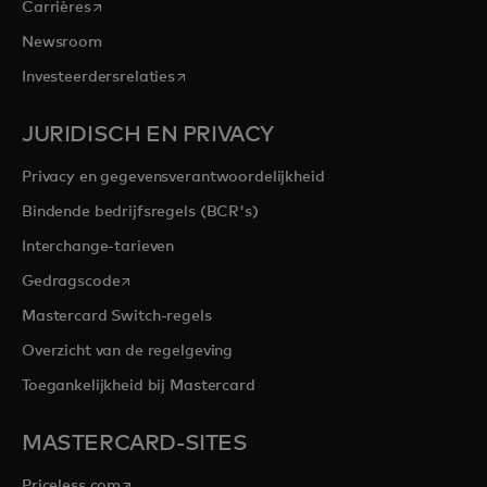
opens in a new tab
Carrières
Newsroom
opens in a new tab
Investeerdersrelaties
JURIDISCH EN PRIVACY
Privacy en gegevensverantwoordelijkheid
Bindende bedrijfsregels (BCR's)
Interchange-tarieven
opens in a new tab
Gedragscode
Mastercard Switch-regels
Overzicht van de regelgeving
Toegankelijkheid bij Mastercard
MASTERCARD-SITES
opens in a new tab
Priceless.com