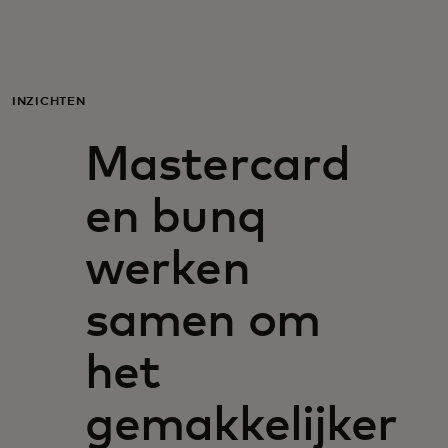
Voor jou
Zakelijk
INZICHTEN
Mastercard
Voor de wereld
en bunq
Voor vernieuwers
werken
Nieuws en trends
samen om
het
gemakkelijker